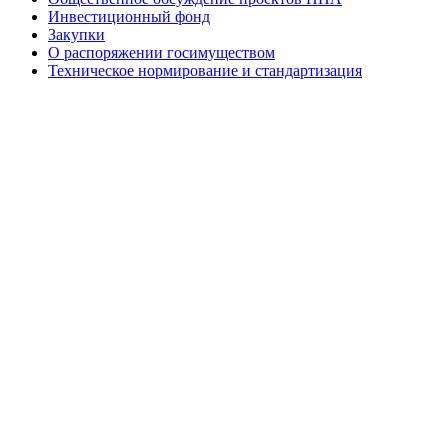
Инвестиционный фонд
Закупки
О распоряжении госимуществом
Техническое нормирование и стандартизация
Охрана труда и пожарная безопасность
Контрольная (надзорная) деятельность
Кибербезопасность
Антикоррупционная деятельность
Пресс-центр
Взаимодействие со СМИ
Видео
Новости
Отраслевые СМИ
СМИ о нас
Фото для СМИ
Приемная
«Прямая телефонная линия»
График приема
Контакты
Одно окно