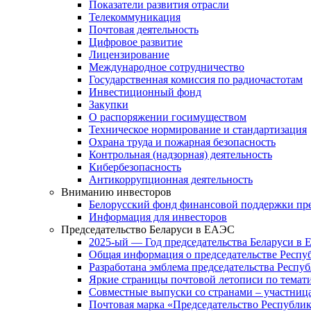
Показатели развития отрасли
Телекоммуникация
Почтовая деятельность
Цифровое развитие
Лицензирование
Международное сотрудничество
Государственная комиссия по радиочастотам
Инвестиционный фонд
Закупки
О распоряжении госимуществом
Техническое нормирование и стандартизация
Охрана труда и пожарная безопасность
Контрольная (надзорная) деятельность
Кибербезопасность
Антикоррупционная деятельность
Вниманию инвесторов
Белорусский фонд финансовой поддержки пр
Информация для инвесторов
Председательство Беларуси в ЕАЭС
2025-ый — Год председательства Беларуси в
Общая информация о председательстве Респуб
Разработана эмблема председательства Респу
Яркие страницы почтовой летописи по тема
Совместные выпуски со странами – участни
Почтовая марка «Председательство Республик