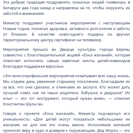
Эта добрая традиция поздравлять пожилых людей появилась в
Беларуси два года назад и направлена на то, чтобы окружить их
заботой и вниманием.
Министр поздравил участников мероприятия с наступающим
Новым годом, пожелал здоровья, активного долголетия и заботы
от близких. В качестве новогоднего подарка он вручил
территориальному центру сертификат на телевизор.
Мероприятие прошло во Дворце культуры города Березы
совместно с благотворительной акцией «Ёлка желаний», которая
помогает исполнять самые заветные мечты детей-инвалидов
благодаря поддержке взрослых.
«Это многопрофильное мероприятие охватывает всю нашу жизнь.
Мы отдаем дань уважения старшему поколению, благодарим их
за все, что они сделали, и отмечаем их заслуги. Кто может дать
лучший совет, как не наши родители, бабушки и дедушки? Их
опыт — это тот инструмент, который нужен всем», — отметил
Константин Шульган.
Говоря о проекте «Ёлка желаний», Министр подчеркнул его
уникальность: «Для детей могут показаться небольшими их
желания, но для них это очень важно. Исполнение желаний
приносит веру в чудо и доверие к окружающим. Дед Мороз — это