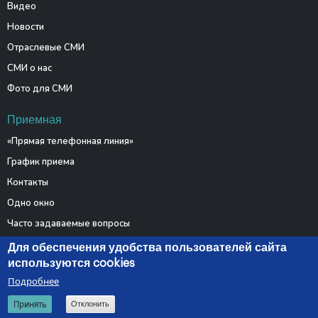
Видео
Новости
Отраслевые СМИ
СМИ о нас
Фото для СМИ
Приемная
«Прямая телефонная линия»
График приема
Контакты
Одно окно
Часто задаваемые вопросы
Электронные обращения
Для обеспечения удобства пользователей сайта
используются cookies
Подробнее
© 2026 Министерство связи и информатизации Республики
Принять
Отклонить
Беларусь