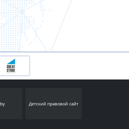
Интернет-порта
.by
Детский правовой сайт
Export.by