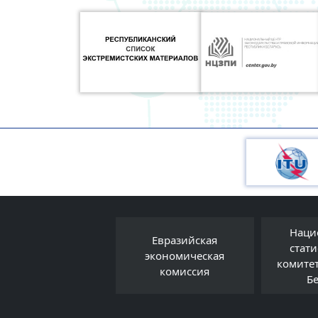
Наци
Евразийская
Правовой форум
стат
экономическая
Беларуси
комите
комиссия
Б