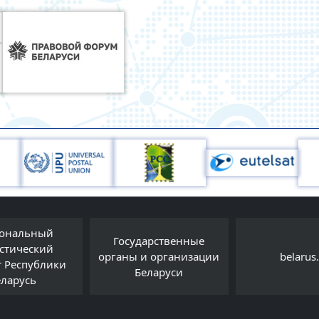
ональный
Государственные
истический
органы и организации
belarus
т Республики
Беларуси
еларусь