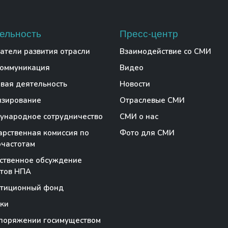
ельность
Пресс-центр
атели развития отрасли
Взаимодействие со СМИ
коммуникация
Видео
вая деятельность
Новости
нзирование
Отраслевые СМИ
народное сотрудничество
СМИ о нас
арственная комиссия по
Фото для СМИ
частотам
ственное обсуждение
тов НПА
стиционный фонд
ки
поряжении госимуществом