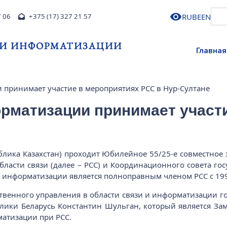
RU
BE
EN
7 06
+375 (17) 327 21 57
 И ИНФОРМАТИЗАЦИИ
Главная
 принимает участие в мероприятиях РСС в Нур-Султане
орматизации принимает участ
спублика Казахстан) проходит Юбилейное 55/25-е совместное
области связи (далее – РСС) и Координационного совета г
и информатизации является полноправным членом РСС с 1991
твенного управления в области связи и информатизации г
лики Беларусь Константин Шульган, который является За
матизации при РСС.