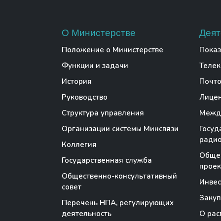
О Министерстве
Деят
Положение о Министерстве
Показ
Функции и задачи
Теле
История
Почто
Руководство
Лице
Структура управления
Между
Организации системы Минсвязи
Госуд
радио
Коллегия
Обще
Государственная служба
проек
Общественно-консультативный
Инве
совет
Закуп
Перечень НПА, регулирующих
деятельность
О рас