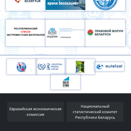
Национальный
Евразийская экономическая
и
статистический комитет
комиссия
Республики Беларусь