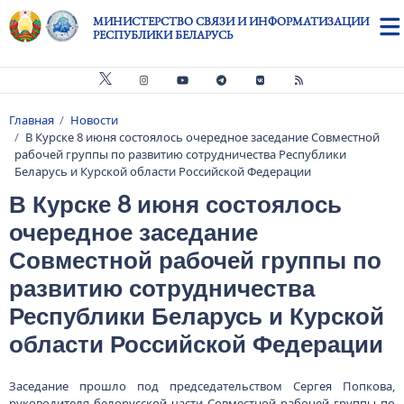
Перейти к основному содержанию
МИНИСТЕРСТВО СВЯЗИ И ИНФОРМАТИЗАЦИИ
РЕСПУБЛИКИ БЕЛАРУСЬ
Главная
Новости
Строка навигации
В Курске 8 июня состоялось очередное заседание Совместной
рабочей группы по развитию сотрудничества Республики
Беларусь и Курской области Российской Федерации
В Курске 8 июня состоялось
очередное заседание
Совместной рабочей группы по
развитию сотрудничества
Республики Беларусь и Курской
области Российской Федерации
Заседание прошло под председательством Сергея Попкова,
руководителя белорусской части Совместной рабочей группы по