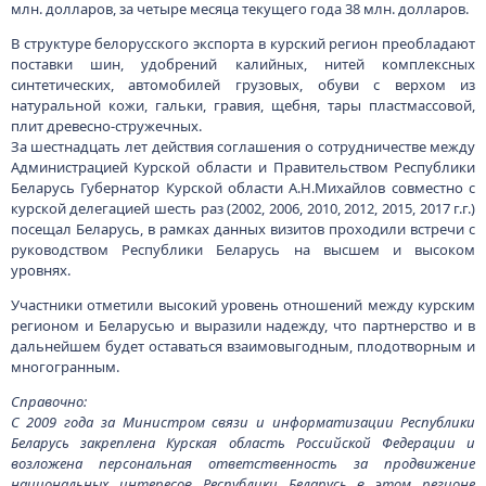
млн. долларов, за четыре месяца текущего года 38 млн. долларов.
В структуре белорусского экспорта в курский регион преобладают
поставки шин, удобрений калийных, нитей комплексных
синтетических, автомобилей грузовых, обуви с верхом из
натуральной кожи, гальки, гравия, щебня, тары пластмассовой,
плит древесно-стружечных.
За шестнадцать лет действия соглашения о сотрудничестве между
Администрацией Курской области и Правительством Республики
Беларусь Губернатор Курской области А.Н.Михайлов совместно с
курской делегацией шесть раз (2002, 2006, 2010, 2012, 2015, 2017 г.г.)
посещал Беларусь, в рамках данных визитов проходили встречи с
руководством Республики Беларусь на высшем и высоком
уровнях.
Участники отметили высокий уровень отношений между курским
регионом и Беларусью и выразили надежду, что партнерство и в
дальнейшем будет оставаться взаимовыгодным, плодотворным и
многогранным.
Справочно:
С 2009 года за Министром связи и информатизации Республики
Беларусь закреплена Курская область Российской Федерации и
возложена персональная ответственность за продвижение
национальных интересов Республики Беларусь в этом регионе