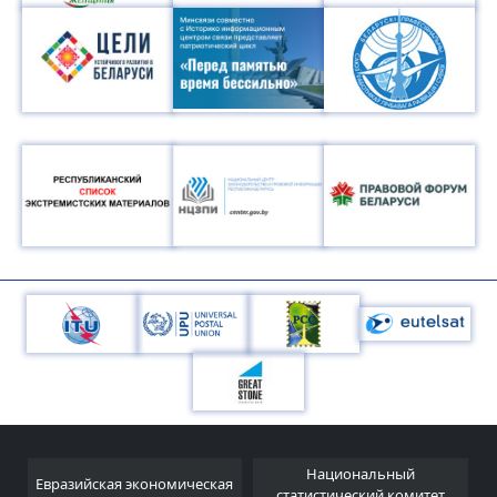
Национальный
Евразийская экономическая
и
статистический комитет