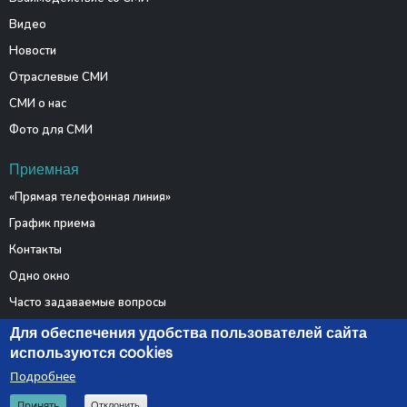
Видео
Новости
Отраслевые СМИ
СМИ о нас
Фото для СМИ
Приемная
«Прямая телефонная линия»
График приема
Контакты
Одно окно
Часто задаваемые вопросы
Электронные обращения
Для обеспечения удобства пользователей сайта
используются cookies
Подробнее
© 2026 Министерство связи и информатизации Республики
Принять
Отклонить