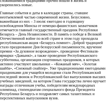
сложившимися традициями прочно вошли в жизнь и
укоренились новые.
Главные события и даты в календаре страны, ставшие
неотъемлемой частью современной жизни. Безусловно,
важнейшая из них – 3 июля: ежегодно в годовщину
освобождения Минска от немецко-фашистских захватчиков
отмечается главный государственный праздник Республики
Беларусь – День Независимости. В память о победе в Великой
Отечественной войне по всей стране в этом году проходила
республиканская акция «Беларусь помнит». Доброй традицией
стало празднование Дня белорусской письменности, вручение
премии «За духовное возрождение», проведение Фестиваля-
ярмарки «Дажынкі», а также проведение Республиканского
субботника, организация спортивных праздников, в которых
активно участвуют школьники – «Кожаный мяч», «Золотая
шайба», «Снежный снайпер». Уже традиционными ежегодными
праздниками для учащейся молодежи стали Республиканский
последний звонок и Республиканский бал выпускников высших
учебных заведений, на котором Глава государства лично вручает
награды отличникам учебы, победителям международных
олимпиад, стипендиатам специального фонда Президента
Республики Беларусь и поздравляет самых талантливых и
перспективных выпускников вузов.