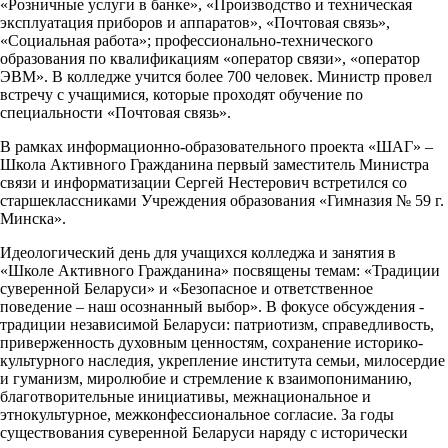
«Розничные услуги в банке», «Производство и техническая
эксплуатация приборов и аппаратов», «Почтовая связь»,
«Социальная работа»; профессионально-технического
образования по квалификациям «оператор связи», «оператор
ЭВМ». В колледже учится более 700 человек. Министр провел
встречу с учащимися, которые проходят обучение по
специальности «Почтовая связь».
В рамках информационно-образовательного проекта «ШАГ» –
Школа Активного Гражданина первый заместитель Министра
связи и информатизации Сергей Нестерович встретился со
старшеклассниками Учреждения образования «Гимназия № 59 г.
Минска».
Идеологический день для учащихся колледжа и занятия в
«Школе Активного Гражданина» посвящены темам: «Традиции
суверенной Беларуси» и «Безопасное и ответственное
поведение – наш осознанный выбор». В фокусе обсуждения -
традиции независимой Беларуси: патриотизм, справедливость,
приверженность духовным ценностям, сохранение историко-
культурного наследия, укрепление института семьи, милосердие
и гуманизм, миролюбие и стремление к взаимопониманию,
благотворительные инициативы, межнациональное и
этнокультурное, межконфессиональное согласие. За годы
существования суверенной Беларуси наряду с исторически