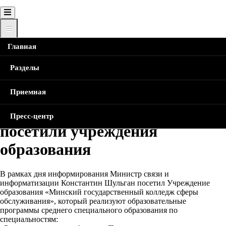
Главная
Главная
Новости
Министр и первый заместитель
Министра посетили учреждения образования
Строка
Разделы
навигации
Министр и первый
Приемная
заместитель Министра
Пресс-центр
посетили учреждения
образования
В рамках дня информирования Министр связи и
информатизации Константин Шульган посетил Учреждение
образования «Минский государственный колледж сферы
обслуживания», который реализуют образовательные
программы среднего специального образования по
специальностям: