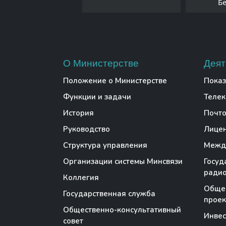
Б
О Министерстве
Деят
Положение о Министерстве
Показ
Функции и задачи
Теле
История
Почто
Руководство
Лице
Структура управления
Между
Организации системы Минсвязи
Госуд
радио
Коллегия
Обще
Государственная служба
проек
Общественно-консультативный
Инве
совет