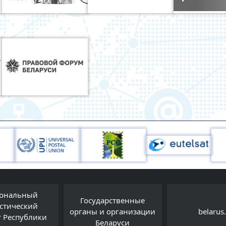
ональный
Государственные
истический
органы и организации
belarus
т Республики
Беларуси