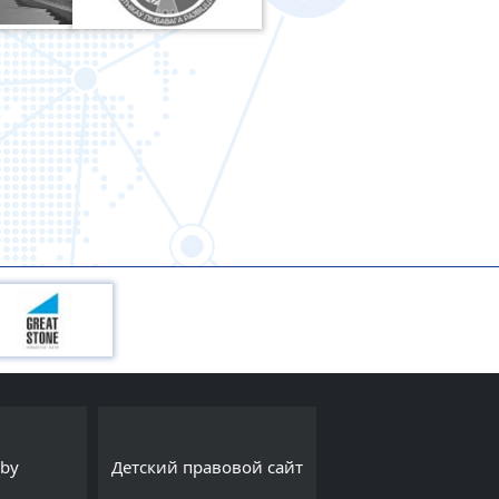
Интернет-порта
.by
Детский правовой сайт
Export.by