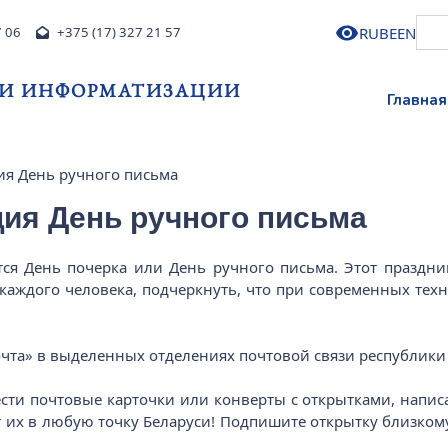
RU
BE
EN
7 06
+375 (17) 327 21 57
 И ИНФОРМАТИЗАЦИИ
Главная
ия День ручного письма
ция День ручного письма
тся День почерка или День ручного письма. Этот праздн
каждого человека, подчеркнуть, что при современных техн
лпочта» в выделенных отделениях почтовой связи республик
ти почтовые карточки или конверты с открытками, написа
 их в любую точку Беларуси! Подпишите открытку близкому