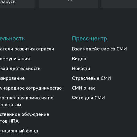
еларусь
ельность
Пресс-центр
атели развития отрасли
Взаимодействие со СМИ
коммуникация
Видео
вая деятельность
Новости
нзирование
Отраслевые СМИ
народное сотрудничество
СМИ о нас
арственная комиссия по
Фото для СМИ
частотам
ственное обсуждение
тов НПА
стиционный фонд