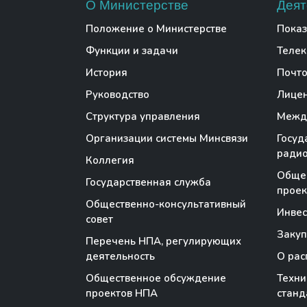
О Министерстве
Деят
Положение о Министерстве
Показ
Функции и задачи
Теле
История
Почто
Руководство
Лице
Структура управления
Между
Организации системы Минсвязи
Госуд
радио
Коллегия
Обще
Государственная служба
проек
Общественно-консультативный
Инве
совет
Закуп
Перечень НПА, регулирующих
деятельность
О рас
Общественное обсуждение
Техни
проектов НПА
станд