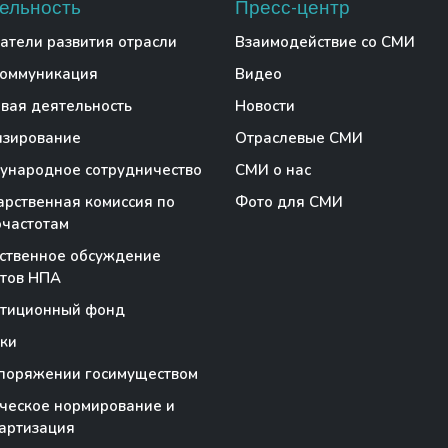
ельность
Пресс-центр
атели развития отрасли
Взаимодействие со СМИ
коммуникация
Видео
вая деятельность
Новости
нзирование
Отраслевые СМИ
народное сотрудничество
СМИ о нас
арственная комиссия по
Фото для СМИ
частотам
ственное обсуждение
тов НПА
стиционный фонд
ки
поряжении госимуществом
ческое нормирование и
артизация