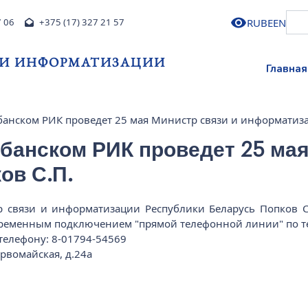
RU
BE
EN
7 06
+375 (17) 327 21 57
 И ИНФОРМАТИЗАЦИИ
Главная
анском РИК проведет 25 мая Министр связи и информатиза
банском РИК проведет 25 мая
ов С.П.
тр связи и информатизации Республики Беларусь Попков 
ременным подключением "прямой телефонной линии" по те
телефону: 8-01794-54569
рвомайская, д.24а