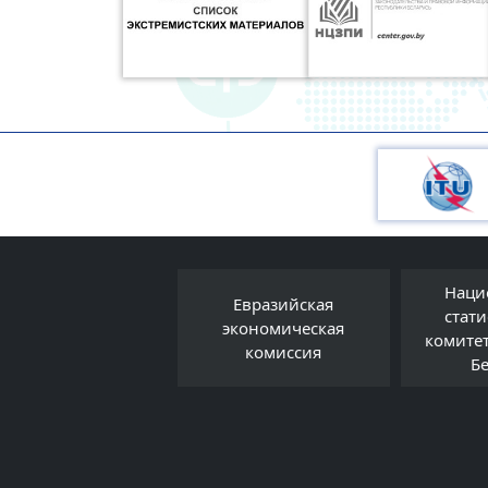
Наци
Евразийская
Правовой форум
стат
экономическая
Беларуси
комите
комиссия
Б