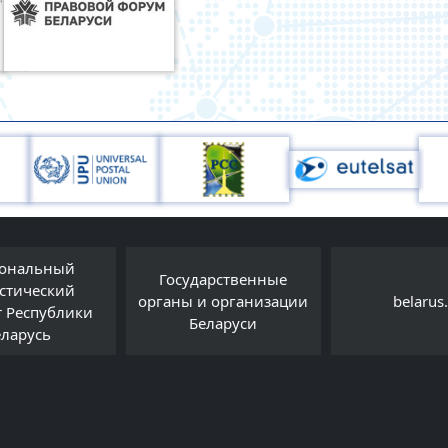
ональный
Государственные
истический
органы и организации
belarus
т Республики
Беларуси
еларусь