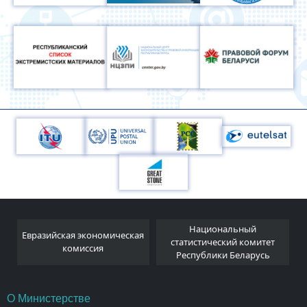
Национальный
Евразийская экономическая
и
статистический комитет
комиссия
Республики Беларусь
О Министерстве