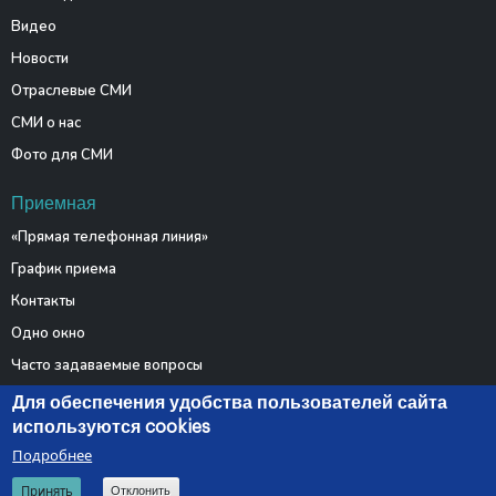
Видео
Новости
Отраслевые СМИ
СМИ о нас
Фото для СМИ
Приемная
«Прямая телефонная линия»
График приема
Контакты
Одно окно
Часто задаваемые вопросы
Электронные обращения
Для обеспечения удобства пользователей сайта
используются cookies
Подробнее
© 2026 Министерство связи и информатизации Республики
Принять
Отклонить