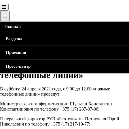
Главная
Главная
Новости
Продолжают работать субботние
«прямые телефонные линии»
Строка
Разделы
навигации
Продолжают работать
Приемная
субботние «прямые
Пресс-центр
телефонные линии»
В субботу, 24 апреля 2021 года, с 9.00 до 12.00 «прямые
телефонные линии» проведут:
Министр связи и информатизации Шульган Константин
Константинович по телефону +375 (17) 287-87-06;
Генеральный директор РУП «Белтелеком» Петрученя Юрий
Николаевич по телефону +375 (17) 217-10-77;