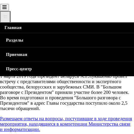
Главная
Главная
Новости
Большой разговор: обратная связь
Строка
Разделы
навигации
Большой разговор: обратная
Приемная
связь
Пресс-центр
1 марта 2019 года Президент Беларуси А.Г.Лукашенко провел
встречу с представителями общественности и экспертного
сообщества, белорусских и зарубежных СМИ. В "Большом
разговоре с Президентом" приняли участие более 200 человек.
Во время подготовки и проведения "Большого разговора с
Президентом" в адрес Главы государства поступило около 2,5
тысячи обращений.
Размещаем ответы на вопросы, поступившие в ходе проведения
мероприятия, находящиеся в компетенции Министерства связи
и информатизации.