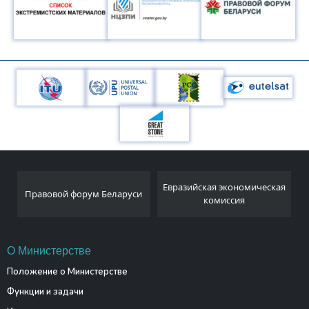
Национальный
Евразийская экономическая
аруси
статистический комитет
комиссия
Республики Беларусь
О Министерстве
Положение о Министерстве
Функции и задачи