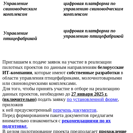
Управление
цифровая платформа по
свиноводческим
управлению свиноводческим
комплексом
комплексом
цифровая платформа по
Управление
управлению птицефабрикой
птицефабрикой
Приглашаем к подаче заявок на участие в реализации
пилотных проектов по данным направлениям
белорусские
ИТ-компании
, которые имеют
собственные разработки
в
области управления птицефабриками, молочнотоварными
или свиноводческими комплексами.
Для того, чтобы принять участие в отборе на реализацию
данных проектов, необходимо до
27 января 2025 г.
(включительно)
подать заявку
по установленной форме
,
приложив
к ней предусмотренный
перечень документов
.
Перед формированием пакета документов предлагаем
внимательно ознакомиться с
рекомендациями
по их
подготовке
.
В целом пилотирование проекта предполагает
прохождение