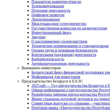
Показатели развития отрасли
Телекоммуникация
Почтовая деятельность
Цифровое развитие
Лицензирование
Международное сотрудничество
Государственная комиссия по радиочастотам
Инвестиционный фонд
Закупки
О распоряжении госимуществом
Техническое нормирование и стандартизация
Охрана труда и пожарная безопасность
Контрольная (надзорная) деятельность
Кибербезопасность
Антикоррупционная деятельность
Вниманию инвесторов
Белорусский фонд финансовой поддержки пр
Информация для инвесторов
Председательство Беларуси в ЕАЭС
2025-ый — Год председательства Беларуси в
Общая информация о председательстве Респуб
Разработана эмблема председательства Респу
Яркие страницы почтовой летописи по тема
Совместные выпуски со странами – участни
Почтовая марка «Председательство Республик