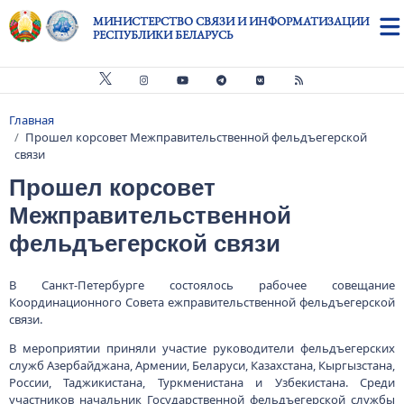
Перейти к основному содержанию
МИНИСТЕРСТВО СВЯЗИ И ИНФОРМАТИЗАЦИИ
РЕСПУБЛИКИ БЕЛАРУСЬ
Главная
Строка навигации
Прошел корсовет Межправительственной фельдъегерской
связи
Прошел корсовет
Межправительственной
фельдъегерской связи
В Санкт-Петербурге состоялось рабочее совещание
Координационного Совета ежправительственной фельдъегерской
связи.
В мероприятии приняли участие руководители фельдъегерских
служб Азербайджана, Армении, Беларуси, Казахстана, Кыргызстана,
России, Таджикистана, Туркменистана и Узбекистана. Среди
участников начальник Государственной фельдъегерской службы