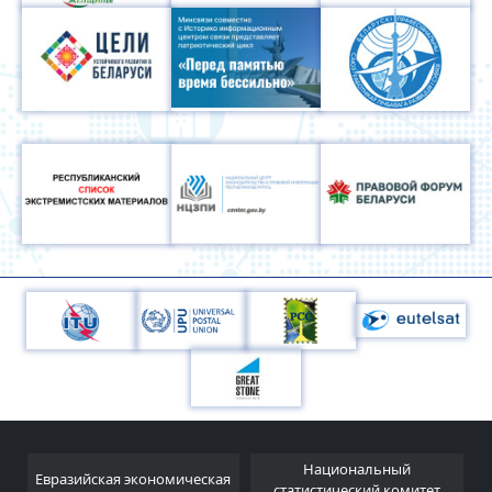
Национальный
Евразийская экономическая
и
статистический комитет