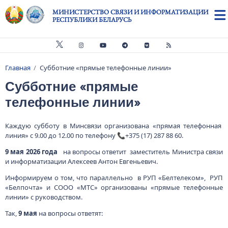
Перейти к основному содержанию
МИНИСТЕРСТВО СВЯЗИ И ИНФОРМАТИЗАЦИИ
РЕСПУБЛИКИ БЕЛАРУСЬ
Главная
Субботние «прямые телефонные линии»
Строка навигации
Субботние «прямые
телефонные линии»
Каждую субботу в Минсвязи организована «прямая телефонная
линия» с 9.00 до 12.00 по телефону 📞+375 (17) 287 88 60.
9 мая 2026 года
на вопросы ответит заместитель Министра связи
и информатизации Алексеев Антон Евгеньевич.
Информируем о том, что параллельно в РУП «Белтелеком», РУП
«Белпочта» и СООО «МТС» организованы «прямые телефонные
линии» с руководством.
Так,
9 мая
на вопросы ответят: