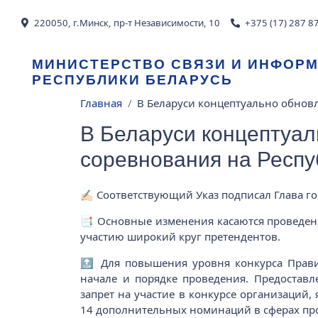
Перейти к основному содержанию
220050, г.Минск, пр-т Независимости, 10
+375 (17) 287 8
МИНИСТЕРСТВО СВЯЗИ И ИНФОР
РЕСПУБЛИКИ БЕЛАРУСЬ
Строка навигации
Главная
В Беларуси концептуально обнов
В Беларуси концептуал
соревнования на Респу
✍🏻 Соответствующий Указ подписал Глава го
📑 Основные изменения касаются проведения
участию широкий круг претендентов.
🔝 Для повышения уровня конкурса Прави
начале и порядке проведения. Предостав
запрет на участие в конкурсе организаций,
14 дополнительных номинаций в сферах про