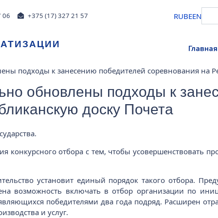
RU
BE
EN
7 06
+375 (17) 327 21 57
МАТИЗАЦИИ
Главная
лены подходы к занесению победителей соревнования на Р
ьно обновлены подходы к зане
бликанскую доску Почета
сударства.
 конкурсного отбора с тем, чтобы усовершенствовать про
тельство установит единый порядок такого отбора. Пре
лена возможность включать в отбор организации по иниц
 являющихся победителями два года подряд. Расширен отр
изводства и услуг.