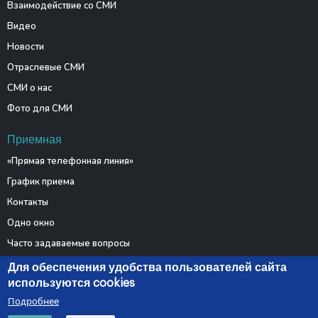
Взаимодействие со СМИ
Видео
Новости
Отраслевые СМИ
СМИ о нас
Фото для СМИ
Приемная
«Прямая телефонная линия»
График приема
Контакты
Одно окно
Часто задаваемые вопросы
Электронные обращения
Для обеспечения удобства пользователей сайта
используются cookies
Подробнее
© 2026 Министерство связи и информатизации Республики