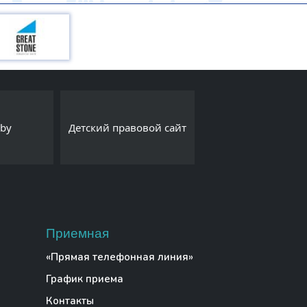
Белорусский
Интернет-портал
овой сайт
республиканский 
Export.by
молодежи
Приемная
«Прямая телефонная линия»
График приема
Контакты