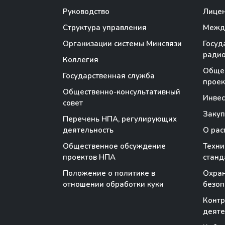
Руководство
Лице
Структура управления
Между
Организации системы Минсвязи
Госуд
радио
Коллегия
Обще
Государственная служба
проек
Общественно-консультативный
Инве
совет
Закуп
Перечень НПА, регулирующих
деятельность
О рас
Общественное обсуждение
Техни
проектов НПА
станд
Положение о политике в
Охран
отношении обработки куки
безоп
Контр
деяте