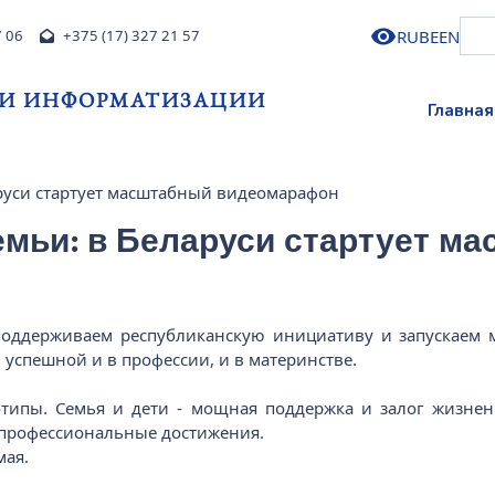
RU
BE
EN
7 06
+375 (17) 327 21 57
 И ИНФОРМАТИЗАЦИИ
Главная
аруси стартует масштабный видеомарафон
емьи: в Беларуси стартует м
оддерживаем республиканскую инициативу и запускаем 
успешной и в профессии, и в материнстве.
отипы. Семья и дети - мощная поддержка и залог жизнен
и профессиональные достижения.
мая.