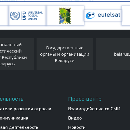
арственные
и организации
belarus.by
Детский прав
еларуси
ельность
Пресс-центр
атели развития отрасли
Взаимодействие со СМИ
коммуникация
Видео
вая деятельность
Новости