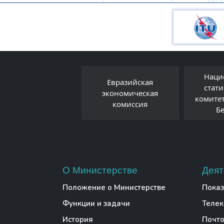
Национальный
Евразийская
Госуд
статистический
экономическая
органы 
комитет Республики
комиссия
Б
Беларусь
О Министерстве
Деят
Положение о Министерстве
Показ
Функции и задачи
Теле
История
Почто