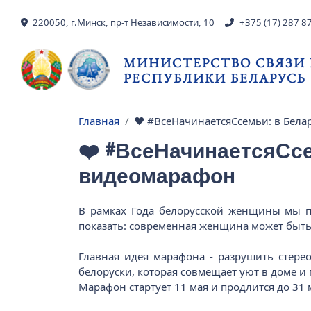
Перейти к основному содержанию
220050, г.Минск, пр-т Независимости, 10
+375 (17) 287 8
МИНИСТЕРСТВО СВЯЗИ
РЕСПУБЛИКИ БЕЛАРУСЬ
Главная
❤️ #ВсеНачинаетсяСсемьи: в Бел
Строка навигации
❤️ #ВсеНачинаетсяСс
видеомарафон
В рамках Года белорусской женщины мы п
показать: современная женщина может быть 
Главная идея марафона - разрушить стере
белоруски, которая совмещает уют в доме 
Марафон стартует 11 мая и продлится до 31 