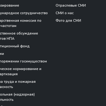
нзирование
Отраслевые СМИ
народное сотрудничество
СМИ о нас
арственная комиссия по
Фото для СМИ
частотам
ственное обсуждение
тов НПА
стиционный фонд
ки
поряжении госимуществом
ческое нормирование и
артизация
а труда и пожарная
асность
ольная (надзорная)
льность