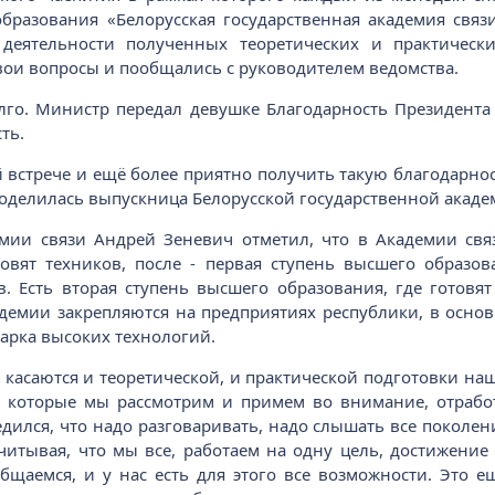
бразования «Белорусская государственная академия связ
деятельности полученных теоретических и практичес
вои вопросы и пообщались с руководителем ведомства.
лго. Министр передал девушке Благодарность Президента
ть.
встрече и ещё более приятно получить такую благодарность
- поделилась выпускница Белорусской государственной акаде
емии связи Андрей Зеневич отметил, что в Академии связ
овят техников, после - первая ступень высшего образов
в. Есть вторая ступень высшего образования, где готов
емии закрепляются на предприятиях республики, в основно
арка высоких технологий.
касаются и теоретической, и практической подготовки на
, которые мы рассмотрим и примем во внимание, отработ
едился, что надо разговаривать, надо слышать все поколен
учитывая, что мы все, работаем на одну цель, достижен
общаемся, и у нас есть для этого все возможности. Это 