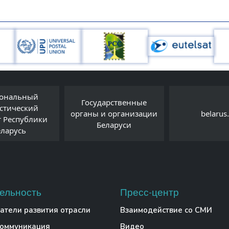
ональный
Государственные
истический
органы и организации
belarus
т Республики
Беларуси
еларусь
ельность
Пресс-центр
атели развития отрасли
Взаимодействие со СМИ
коммуникация
Видео