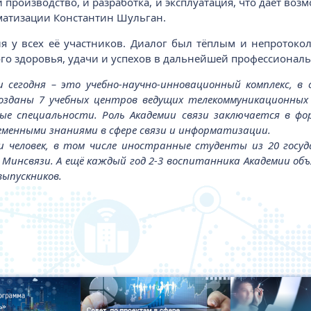
 и производство, и разработка, и эксплуатация, что дает в
рматизации Константин Шульган.
я у всех её участников. Диалог был тёплым и непротоко
го здоровья, удачи и успехов в дальнейшей профессиональ
и сегодня – это учебно-научно-инновационный комплекс, 
созданы 7 учебных центров ведущих телекоммуникационных
е специальности. Роль Академии связи заключается в фо
менными знаниями в сфере связи и информатизации.
и человек, в том числе иностранные студенты из 20 гос
рв Минсвязи. А ещё каждый год 2-3 воспитанника Академии 
выпускников.