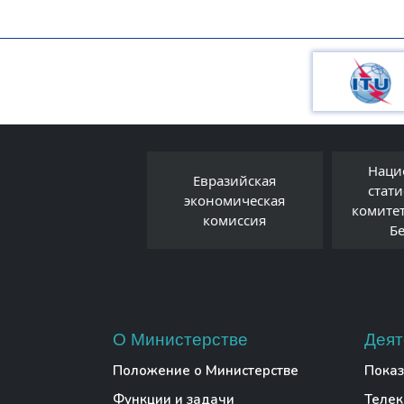
Наци
Евразийская
Правовой форум
стат
экономическая
Беларуси
комите
комиссия
Б
О Министерстве
Деят
Положение о Министерстве
Показ
Функции и задачи
Теле