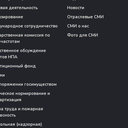
вая деятельность
Новости
нзирование
Отраслевые СМИ
народное сотрудничество
СМИ о нас
арственная комиссия по
Фото для СМИ
частотам
ственное обсуждение
тов НПА
стиционный фонд
ки
поряжении госимуществом
ческое нормирование и
артизация
а труда и пожарная
асность
ольная (надзорная)