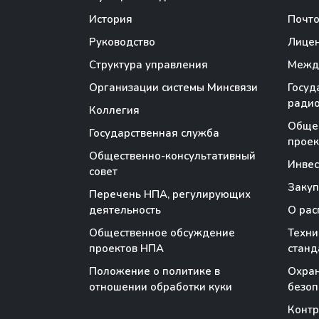
История
Почто
Руководство
Лице
Структура управления
Между
Организации системы Минсвязи
Госуд
радио
Коллегия
Обще
Государственная служба
проек
Общественно-консультативный
Инве
совет
Закуп
Перечень НПА, регулирующих
деятельность
О рас
Общественное обсуждение
Техни
проектов НПА
станд
Положение о политике в
Охран
отношении обработки куки
безоп
Контр