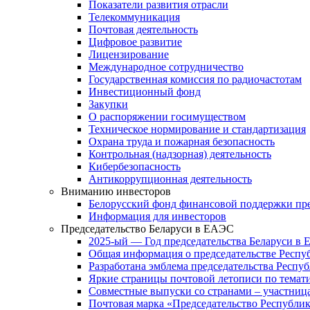
Показатели развития отрасли
Телекоммуникация
Почтовая деятельность
Цифровое развитие
Лицензирование
Международное сотрудничество
Государственная комиссия по радиочастотам
Инвестиционный фонд
Закупки
О распоряжении госимуществом
Техническое нормирование и стандартизация
Охрана труда и пожарная безопасность
Контрольная (надзорная) деятельность
Кибербезопасность
Антикоррупционная деятельность
Вниманию инвесторов
Белорусский фонд финансовой поддержки пр
Информация для инвесторов
Председательство Беларуси в ЕАЭС
2025-ый — Год председательства Беларуси в
Общая информация о председательстве Респуб
Разработана эмблема председательства Респу
Яркие страницы почтовой летописи по тема
Совместные выпуски со странами – участни
Почтовая марка «Председательство Республик