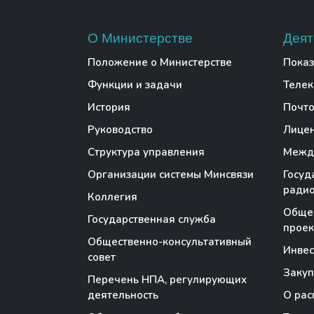
О Министерстве
Деят
Положение о Министерстве
Показ
Функции и задачи
Теле
История
Почто
Руководство
Лице
Структура управления
Между
Организации системы Минсвязи
Госуд
радио
Коллегия
Обще
Государственная служба
проек
Общественно-консультативный
Инве
совет
Закуп
Перечень НПА, регулирующих
деятельность
О рас