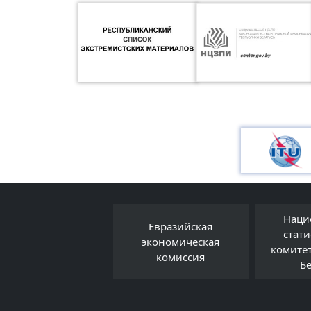
Наци
Евразийская
Правовой форум
стат
экономическая
Беларуси
комите
комиссия
Б