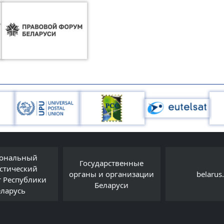
ональный
Государственные
истический
органы и организации
belarus
т Республики
Беларуси
еларусь