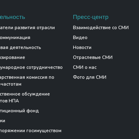
ельность
Пресс-центр
атели развития отрасли
Взаимодействие со СМИ
коммуникация
Видео
вая деятельность
Новости
нзирование
Отраслевые СМИ
народное сотрудничество
СМИ о нас
арственная комиссия по
Фото для СМИ
частотам
ственное обсуждение
тов НПА
стиционный фонд
ки
поряжении госимуществом