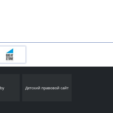
Интернет-порта
.by
Детский правовой сайт
Export.by