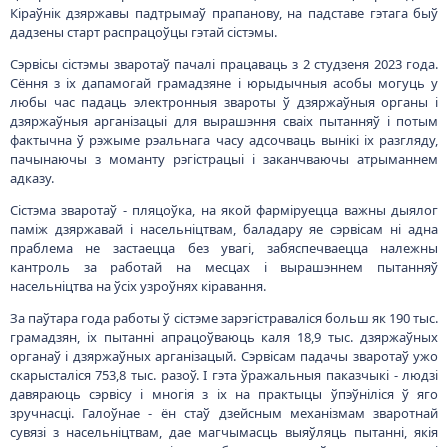
Кіраўнік дзяржавы падтрымаў прапанову, на падставе гэтага быў
дадзены старт распрацоўцы гэтай сістэмы.
Сэрвісы сістэмы зваротаў пачалі працаваць з 2 студзеня 2023 года.
Сёння з іх дапамогай грамадзяне і юрыдычныя асобы могуць у
любы час падаць электронныя звароты ў дзяржаўныя органы і
дзяржаўныя арганізацыі для вырашэння сваіх пытанняў і потым
фактычна ў рэжыме рэальнага часу адсочваць вынікі іх разгляду,
пачынаючы з моманту рэгістрацыі і заканчваючы атрыманнем
адказу.
Сістэма зваротаў - пляцоўка, на якой фарміруецца важны дыялог
паміж дзяржавай і насельніцтвам, баладару яе сэрвісам ні адна
праблема не застаецца без увагі, забяспечваецца належны
кантроль за работай на месцах і вырашэннем пытанняў
насельніцтва на ўсіх узроўнях кіравання.
За паўтара года работы ў сістэме зарэгістраваліся больш як 190 тыс.
грамадзян, іх пытанні апрацоўваюць каля 18,9 тыс. дзяржаўных
органаў і дзяржаўных арганізацый. Сэрвісам падачы зваротаў ужо
скарысталіся 753,8 тыс. разоў. І гэта ўражальныя паказчыкі - людзі
давяраюць сэрвісу і многія з іх на практыцы ўпэўніліся ў яго
зручнасці. Галоўнае - ён стаў дзейсным механізмам зваротнай
сувязі з насельніцтвам, дае магчымасць выяўляць пытанні, якія