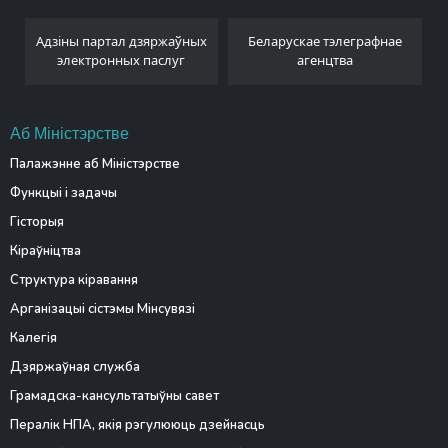
Адзіны партал дзяржаўных
Беларускае тэлеграфнае
электронных паслуг
агенцтва
Аб Міністэрстве
Палажэнне аб Міністэрстве
Функцыі і задачы
Гісторыя
Кіраўніцтва
Структура кіравання
Арганізацыі сістэмы Мінсувязі
Калегія
Дзяржаўная служба
Грамадска-кансультатыўны савет
Пералік НПА, якія рэгулююць дзейнасць