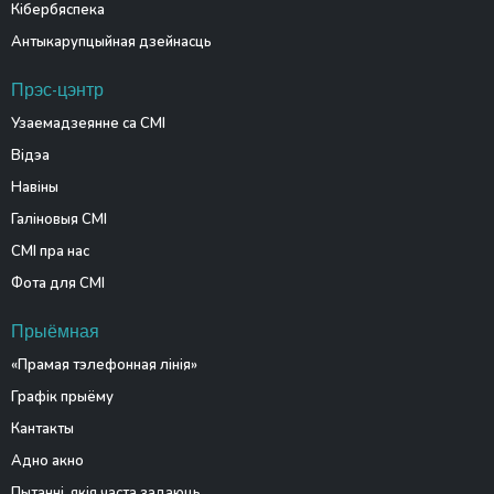
Кібербяспека
Антыкарупцыйная дзейнасць
Прэс-цэнтр
Узаемадзеянне са СМІ
Відэа
Навіны
Галіновыя СМІ
СМІ пра нас
Фота для СМІ
Прыёмная
«Прамая тэлефонная лінія»
Графік прыёму
Кантакты
Адно акно
Пытанні, якія часта задаюць