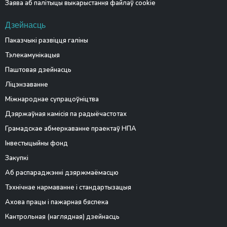
Заява аб палітыцы выкарыстання файлаў cookie
Дзейнасць
Паказчыкі развіцця галіны
Тэлекамунікацыя
Паштовая дзейнасць
Ліцэнзаванне
Міжнароднае супрацоўніцтва
Дзяржаўная камісія па радыёчастотах
Грамадскае абмеркаванне праектаў НПА
Інвестыцыйны фонд
Закупкі
Аб распараджэнні дзяржмаёмасцю
Тэхнічнае нармаванне і стандартызацыя
Ахова працы і пажарная бяспека
Кантрольная (наглядная) дзейнасць