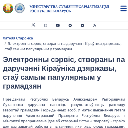
Skip to main content
МІНІСТЭРСТВА СУВЯЗІ І ІНФАРМАТЫЗАЦЫІ
РЭСПУБЛІКІ БЕЛАРУСЬ
Хатняя Старонка
Breadcrumb
Электронны сэрвіс, створаны па даручэнні Кіраўніка дзяржавы,
стаў самым папулярным у грамадзян
Электронны сэрвіс, створаны па
даручэнні Кіраўніка дзяржавы,
стаў самым папулярным у
грамадзян
Прэзідэнтам Рэспублікі Беларусь Аляксандрам Рыгоравічам
Лукашэнка даручана павысіць рэзультатыўнасць разгляду
зваротаў грамадзян і юрыдычных асоб. У мэтах выканання гэтага
даручэння Адміністрацыяй Прэзідэнта Рэспублікі Беларусь і
Мінсувязі прапрацавана ідэя аб стварэнні сістэмы зваротаў - сэрвісу
цэнтралізаванай работы з пытаннямі, якія хвалююць грамадзян.