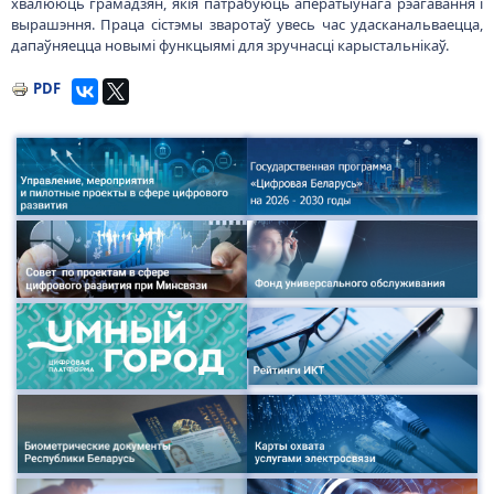
хвалююць грамадзян, якія патрабуюць аператыўнага рэагавання і
вырашэння. Праца сістэмы зваротаў увесь час удасканальваецца,
дапаўняецца новымі функцыямі для зручнасці карыстальнікаў.
PDF