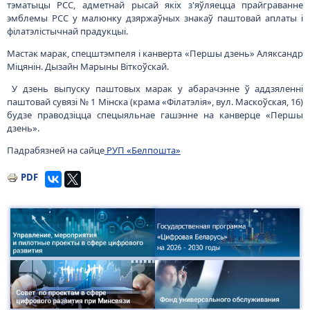
тэматыцы РСС, адметнай рысай якіх з'яўляецца прайграванне
эмблемы РСС у малюнку дзяржаўных знакаў паштовай аплаты і
філатэлістычнай прадукцыі.
Мастак марак, спецштэмпеля і канверта «Першы дзень» Аляксандр
Міцянін. Дызайн Марыны Віткоўскай.
У дзень выпуску паштовых марак у абарачэнне ў аддзяленні
паштовай сувязі № 1 Мінска (крама «Філатэлія», вул. Маскоўская, 16)
будзе праводзіцца спецыяльнае гашэнне на канверце «Першы
дзень».
Падрабязней на сайце
РУП «Белпошта»
PDF