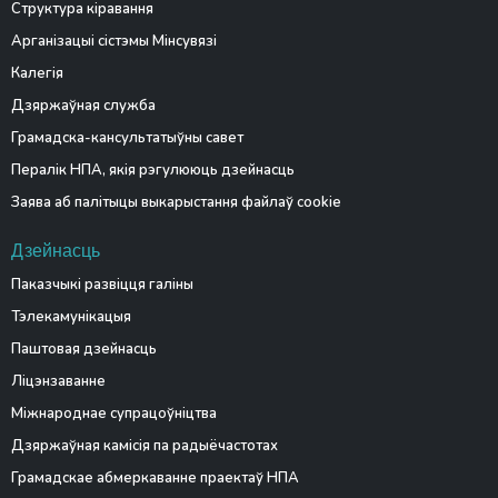
Структура кіравання
Арганізацыі сістэмы Мінсувязі
Калегія
Дзяржаўная служба
Грамадска-кансультатыўны савет
Пералік НПА, якія рэгулююць дзейнасць
Заява аб палітыцы выкарыстання файлаў cookie
Дзейнасць
Паказчыкі развіцця галіны
Тэлекамунікацыя
Паштовая дзейнасць
Ліцэнзаванне
Міжнароднае супрацоўніцтва
Дзяржаўная камісія па радыёчастотах
Грамадскае абмеркаванне праектаў НПА