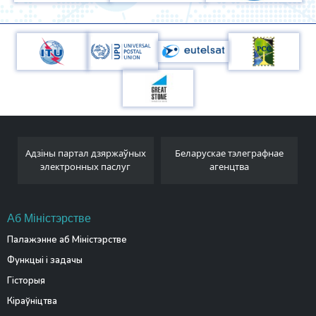
Адзіны партал дзяржаўных
Беларускае тэлеграфнае
электронных паслуг
агенцтва
Аб Міністэрстве
Палажэнне аб Міністэрстве
Функцыі і задачы
Гісторыя
Кіраўніцтва