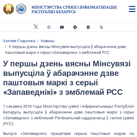
Skip to main content
МІНІСТЭРСТВА СУВЯЗІ І ІНФАРМАТЫЗАЦЫІ
РЭСПУБЛІКІ БЕЛАРУСЬ
Хатняя Старонка
Навіны
Breadcrumb
У першы дзень вясны Мінсувязі выпусціла ў абарачэнне дзве
паштовыя маркі з серыі «Запаведнікі» з эмблемай РСС
У першы дзень вясны Мінсувязі
выпусціла ў абарачэнне дзве
паштовыя маркі з серыі
«Запаведнікі» з эмблемай РСС
1 сакавіка 2018 года Міністэрства сувязі і інфарматызацыі Рэспублікі
Беларусь выпусціла ў абарачэнне дзве паштовыя маркі з серыі
«Запаведнікі» з эмблемай Рэгіянальнай садружнасці ў галіне сувязі
(РСС).
Выпуск «Запаведнікі» працягвае серыю паштовых марак па