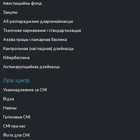
Інвестыцыйны фонд
Закупкі
Аб распараджэнні дзяржмаёмасцю
Тэхнічнае нармаванне і стандартызацыя
Ахова працы і пажарная бяспека
Кантрольная (наглядная) дзейнасць
Кібербяспека
Антыкарупцыйная дзейнасць
Прэс-цэнтр
Узаемадзеянне са СМІ
Відэа
Навіны
Галіновыя СМІ
СМІ пра нас
Фота для СМІ