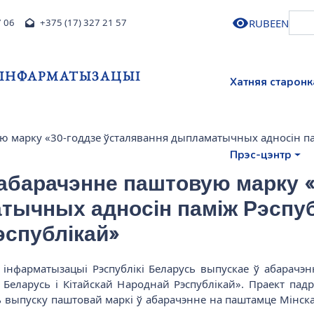
RU
BE
EN
7 06
+375 (17) 327 21 57
І ІНФАРМАТЫЗАЦЫІ
Хатняя старонк
ю марку «30-годдзе ўсталявання дыпламатычных адносін пам
Прэс-цэнтр
 абарачэнне паштовую марку 
ычных адносін паміж Рэспуб
эспублікай»
 і інфарматызацыі Рэспублікі Беларусь выпускае ў абарач
Беларусь і Кітайскай Народнай Рэспублікай». Праект падр
нь выпуску паштовай маркі ў абарачэнне на паштамце Мінск