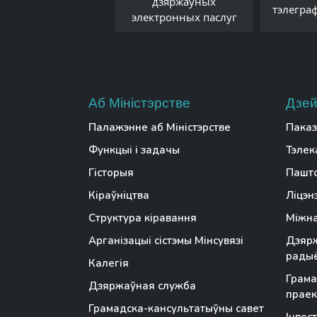
дзяржаўных
Беларусі
тэлегра
электронных паслуг
Аб Міністэрстве
Дзей
Палажэнне аб Міністэрстве
Паказ
Функцыі і задачы
Тэлек
Гісторыя
Пашто
Кіраўніцтва
Ліцэн
Структура кіравання
Міжна
Арганізацыі сістэмы Мінсувязі
Дзярж
радыё
Калегія
Грама
Дзяржаўная служба
праек
Грамадска-кансультатыўны савет