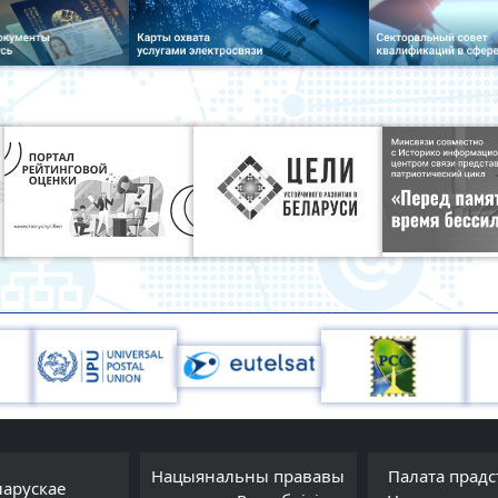
Нацыянальны прававы
Палата прадс
ларускае