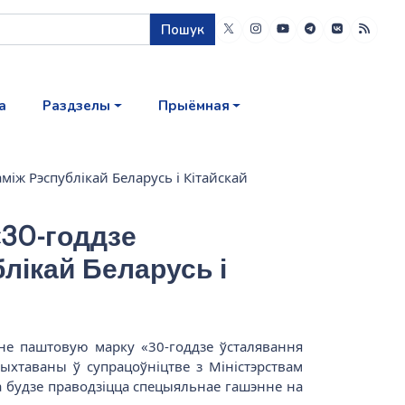
Пошук
а
Раздзелы
Прыёмная
іж Рэспублікай Беларусь і Кітайскай
«30-годдзе
лікай Беларусь і
энне паштовую марку «30-годдзе ўсталявання
ыхтаваны ў супрацоўніцтве з Міністэрствам
а будзе праводзіцца спецыяльнае гашэнне на