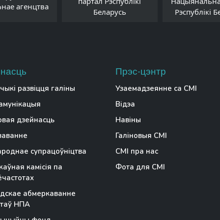
партал Рэспублікі
Нацыянальна
фнае агенцтва
Беларусь
Рэспублікі Б
насць
Прэс-цэнтр
чыкі развіцця галіны
Узаемадзеянне са СМІ
амунікацыя
Відэа
вая дзейнасць
Навіны
заванне
Галіновыя СМІ
роднае супрацоўніцтва
СМІ пра нас
аўная камісія па
Фота для СМІ
частотах
дскае абмеркаванне
таў НПА