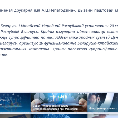
йненая друкарня імя А.Ц.Непагодзіна». Дызайн паштовай 
ларусь і Кітайскай Народнай Рэспублікай усталяваны 20 сту
спублікі Беларусь. Краіны рэгулярна абменьваюцца візіта
ць супрацоўніцтва па лініі Аддзел міжнародных сувязей 
і Беларусь, арганізуюць функцыянаванне Беларуска-Кітайска
жрэгіянальныя кантакты. Краіны паспяхова супрацоўнічаю
нях.