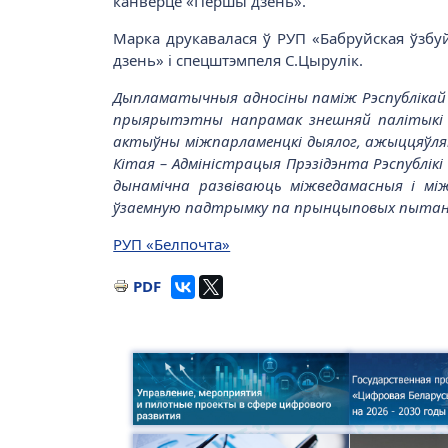
канверце «Першы дзень».
Марка друкавалася ў РУП «Бабруйская ўзбу
дзень» і спецштэмпеля С.Цырулік.
Дыпламатычныя адносіны паміж Рэспублікай Бе
прыярытэтны напрамак знешняй палітыкі Рэ
актыўны міжпарламенцкі дыялог, ажыццяўляю
Кітая – Адміністрацыя Прэзідэнта Рэспублік
дынамічна развіваюць міжведамасныя і мі
ўзаемную падтрымку па прынцыповых пытан
РУП «Белпочта»
PDF