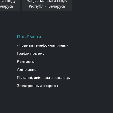
га сходу
Нацыянальнага сходу
Рэспублікі Белар
еларусь
Рэспублікі Беларусь
Прыёмная
«Прамая тэлефонная лінія»
Графік прыёму
Кантакты
Адно акно
Пытанні, якія часта задаюць
Электронныя звароты