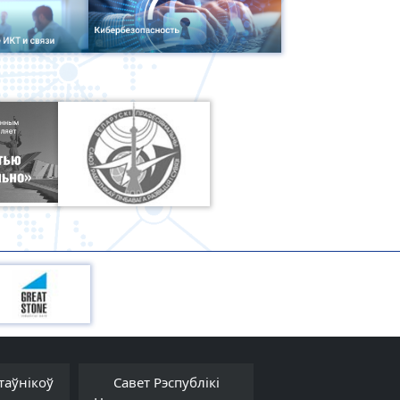
таўнікоў
Савет Рэспублікі
Савет Міністра