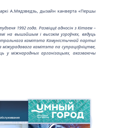
маркі А.Мядзведзь, дызайн канверта «Першы
дзеня 1992 года. Развіццё адносін з Кітаем –
мі на вышэйшым і высокім узроўнях, вядуць
Цэнтральнага камітэта Камуністычнай партыі
га міжурадавага камітэта па супрацоўніцтве,
ць у міжнародных арганізацыях, аказваючы