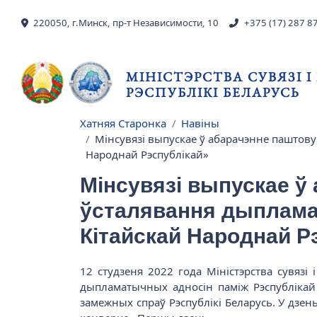
Skip to main content
220050, г.Минск, пр-т Независимости, 10
+375 (17) 287 8
МІНІСТЭРСТВА СУВЯЗІ 
РЭСПУБЛІКІ БЕЛАРУСЬ
Хатняя Старонка
Навіны
Breadcrumb
Мінсувязі выпускае ў абарачэнне паштову
Народнай Рэспублікай»
Мінсувязі выпускае ў
ўсталявання дыпламат
Кітайскай Народнай Р
12 студзеня 2022 года Міністэрства сувязі
дыпламатычных адносін паміж Рэспублікай 
замежных спраў Рэспублікі Беларусь. У дзе