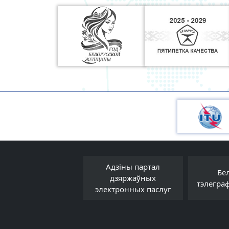
Адзіны партал
Прававы форум
Бе
дзяржаўных
Беларусі
тэлегра
электронных паслуг