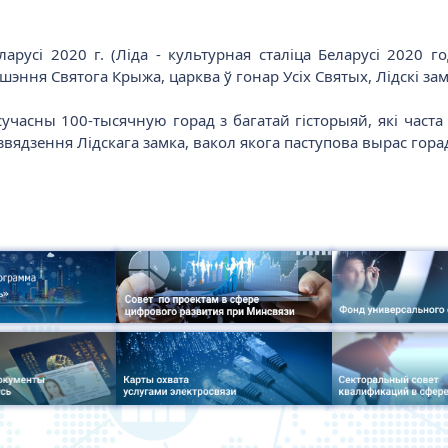
еларусі 2020 г. (Ліда - культурная сталіца Беларусі 2020 
шэння Святога Крыжа, царква ў гонар Усіх Святых, Лідскі зам
 сучасны 100-тысячную горад з багатай гісторыяй, які час
узвядзення Лідскага замка, вакол якога паступова вырас гора