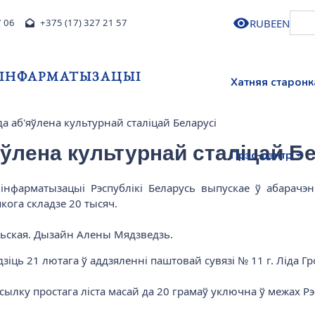
RU
BE
EN
7 06
+375 (17) 327 21 57
І ІНФАРМАТЫЗАЦЫІ
Хатняя старонк
да аб'яўлена культурнай сталіцай Беларусі
яўлена культурнай сталіцай Б
Прэс-цэнтр
і інфарматызацыі Рэспублікі Беларусь выпускае ў абарачэ
якога складзе 20 тысяч.
льская. Дызайн Алены Мядзведзь.
іць 21 лютага ў аддзяленні паштовай сувязі № 11 г. Ліда Гр
ылку простага ліста масай да 20 грамаў уключна ў межах Рэ