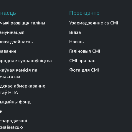
насць
Прэс-цэнтр
чыкі развіцця галіны
Узаемадзеянне са СМІ
амунікацыя
Відэа
вая дзейнасць
Навіны
заванне
Галіновыя СМІ
роднае супрацоўніцтва
СМІ пра нас
аўная камісія па
Фота для СМІ
частотах
дскае абмеркаванне
таў НПА
тыцыйны фонд
кі
спараджэнні
жмаёмасцю