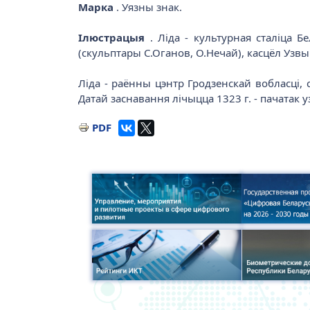
Марка
. Уязны знак.
Ілюстрацыя
. Ліда - культурная сталіца Б
(скульптары С.Оганов, О.Нечай), касцёл Узвы
Ліда - раённы цэнтр Гродзенскай вобласці,
Датай заснавання лічыцца 1323 г. - пачатак 
PDF