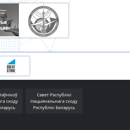
таўнікоў
Савет Рэспублікі
Савет Міністра
га сходу
Нацыянальнага сходу
Рэспублікі Белар
еларусь
Рэспублікі Беларусь