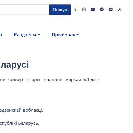
Пошук
а
Раздзелы
Прыёмная
еларусі
нне канверт з арыгінальнай маркай «Ліда -
одзенскай вобласці.
спублікі Беларусь.