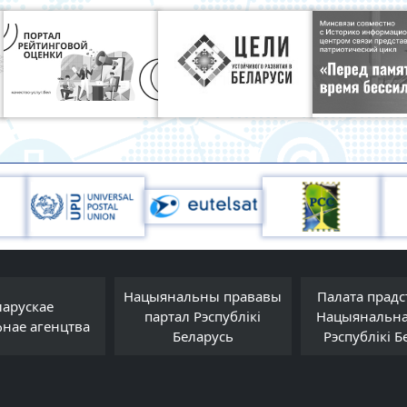
Нацыянальны прававы
Палата прадс
ларускае
партал Рэспублікі
Нацыянальна
фнае агенцтва
Беларусь
Рэспублікі Б