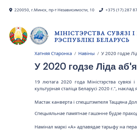
Skip to main content
220050, г.Минск, пр-т Независимости, 10
+375 (17) 287 8
МІНІСТЭРСТВА СУВЯЗІ 
РЭСПУБЛІКІ БЕЛАРУСЬ
Хатняя Старонка
Навіны
У 2020 годзе Лі
Breadcrumb
У 2020 годзе Ліда аб'
19 лютага 2020 года Міністэрства сувязі 
культурная сталіца Беларусі 2020 г.", наклад 
Мастак канверта і спецштэмпеля Таццяна До
Спецыяльнае памятнае гашэнне будзе праходз
Намінал маркі «А» адпавядае тарыфу на перас