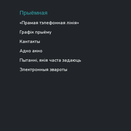
Прыёмная
«Прамая тэлефонная лінія»
Графік прыёму
Кантакты
Адно акно
Пытанні, якія часта задаюць
Электронныя звароты