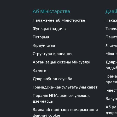
Аб Міністэрстве
Дзей
Палажэнне аб Міністэрстве
Паказ
Функцыі і задачы
Тэлек
Гісторыя
Пашто
Кіраўніцтва
Ліцэн
Структура кіравання
Міжна
Арганізацыі сістэмы Мінсувязі
Дзярж
радыё
Калегія
Грама
Дзяржаўная служба
праек
Грамадска-кансультатыўны савет
Інвес
Пералік НПА, якія рэгулююць
Закуп
дзейнасць
Аб ра
Заява аб палітыцы выкарыстання
дзяр
файлаў cookie