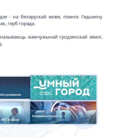
годзе - на беларускай мове, помнік Гедыміну
ак, герб горада.
та называюць жамчужынай гродзенскай зямлі.
д.