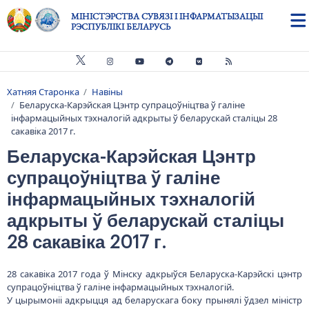
Skip to main content
МІНІСТЭРСТВА СУВЯЗІ І ІНФАРМАТЫЗАЦЫІ
РЭСПУБЛІКІ БЕЛАРУСЬ
Хатняя Старонка
Навіны
Breadcrumb
Беларуска-Карэйская Цэнтр супрацоўніцтва ў галіне
інфармацыйных тэхналогій адкрыты ў беларускай сталіцы 28
сакавіка 2017 г.
Беларуска-Карэйская Цэнтр
супрацоўніцтва ў галіне
інфармацыйных тэхналогій
адкрыты ў беларускай сталіцы
28 сакавіка 2017 г.
28 сакавіка 2017 года ў Мінску адкрыўся Беларуска-Карэйскі цэнтр
супрацоўніцтва ў галіне інфармацыйных тэхналогій.
У цырымоніі адкрыцця ад беларускага боку прынялі ўдзел міністр