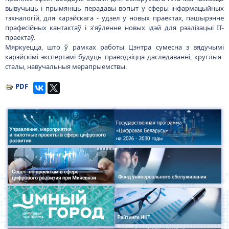
вывучыць і прымяніць перадавы вопыт у сферы інфармацыйных
тэхналогій, для карэйскага - удзел у новых праектах, пашырэнне
прафесійных кантактаў і з'яўленне новых ідэй для рэалізацыі ІТ-
праектаў.
Мяркуецца, што ў рамках работы Цэнтра сумесна з вядучымі
карэйскімі экспертамі будуць праводзіцца даследаванні, круглыя ​​
сталы, навучальныя мерапрыемствы.
PDF