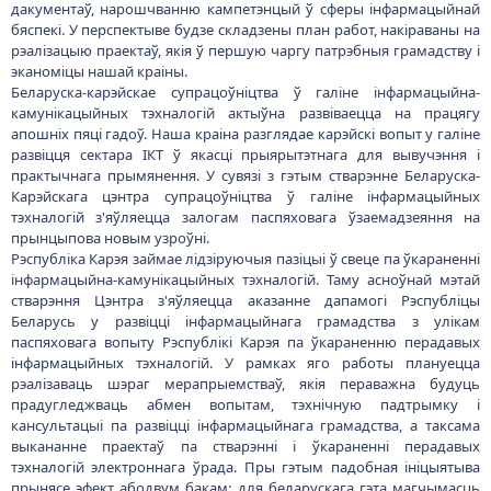
дакументаў, нарошчванню кампетэнцый ў сферы інфармацыйнай
бяспекі. У перспектыве будзе складзены план работ, накіраваны на
рэалізацыю праектаў, якія ў першую чаргу патрэбныя грамадству і
эканоміцы нашай краіны.
Беларуска-карэйскае супрацоўніцтва ў галіне інфармацыйна-
камунікацыйных тэхналогій актыўна развіваецца на працягу
апошніх пяці гадоў. Наша краіна разглядае карэйскі вопыт у галіне
развіцця сектара ІКТ ў якасці прыярытэтнага для вывучэння і
практычнага прымянення. У сувязі з гэтым стварэнне Беларуска-
Карэйскага цэнтра супрацоўніцтва ў галіне інфармацыйных
тэхналогій з'яўляецца залогам паспяховага ўзаемадзеяння на
прынцыпова новым узроўні.
Рэспубліка Карэя займае лідзіруючыя пазіцыі ў свеце па ўкараненні
інфармацыйна-камунікацыйных тэхналогій. Таму асноўнай мэтай
стварэння Цэнтра з'яўляецца аказанне дапамогі Рэспубліцы
Беларусь у развіцці інфармацыйнага грамадства з улікам
паспяховага вопыту Рэспублікі Карэя па ўкараненню перадавых
інфармацыйных тэхналогій. У рамках яго работы плануецца
рэалізаваць шэраг мерапрыемстваў, якія пераважна будуць
прадугледжваць абмен вопытам, тэхнічную падтрымку і
кансультацыі па развіцці інфармацыйнага грамадства, а таксама
выкананне праектаў па стварэнні і ўкараненні перадавых
тэхналогій электроннага ўрада. Пры гэтым падобная ініцыятыва
прынясе эфект абодвум бакам: для беларускага гэта магчымасць