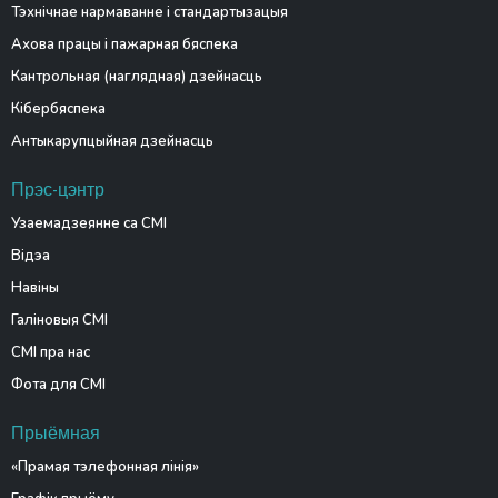
Тэхнічнае нармаванне і стандартызацыя
Ахова працы і пажарная бяспека
Кантрольная (наглядная) дзейнасць
Кібербяспека
Антыкарупцыйная дзейнасць
Прэс-цэнтр
Узаемадзеянне са СМІ
Відэа
Навіны
Галіновыя СМІ
СМІ пра нас
Фота для СМІ
Прыёмная
«Прамая тэлефонная лінія»