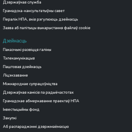
Дзяржаўная служба
Грамадска-кансультатыўны савет
Пералік НПА, якія рэгулююць дзейнасць
Заява аб палітыцы выкарыстання файлаў cookie
Дзейнасць
Паказчыкі развіцця галіны
Тэлекамунікацыя
Паштовая дзейнасць
Ліцэнзаванне
Міжнароднае супрацоўніцтва
Дзяржаўная камісія па радыёчастотах
Грамадскае абмеркаванне праектаў НПА
Інвестыцыйны фонд
Закупкі
Аб распараджэнні дзяржмаёмасцю