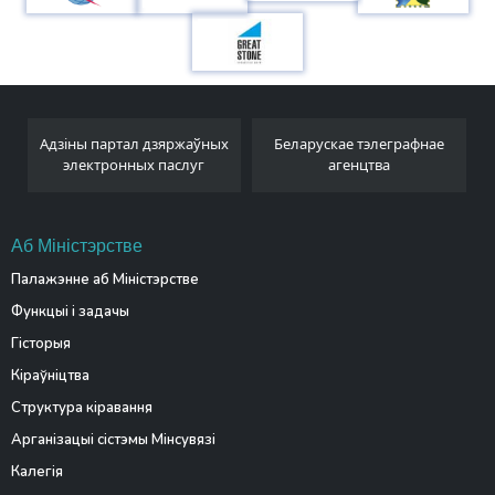
Адзіны партал дзяржаўных
Беларускае тэлеграфнае
электронных паслуг
агенцтва
Аб Міністэрстве
Палажэнне аб Міністэрстве
Функцыі і задачы
Гісторыя
Кіраўніцтва
Структура кіравання
Арганізацыі сістэмы Мінсувязі
Калегія