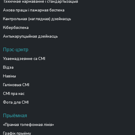
Тэхнічнае нармаванне і стандартызацыя
Ахова працы і пажарная бяспека
Кантрольная (наглядная) дзейнасць
Кібербяспека
Антыкарупцыйная дзейнасць
Прэс-цэнтр
Узаемадзеянне са СМІ
Відэа
Навіны
Галіновыя СМІ
СМІ пра нас
Фота для СМІ
Прыёмная
«Прамая тэлефонная лінія»
Графік прыёму