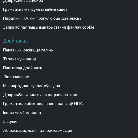
Дзяржаўная служба
Грамадска-кансультатыўны савет
Пералік НПА, якія рэгулююць дзейнасць
Заява аб палітыцы выкарыстання файлаў cookie
Дзейнасць
Паказчыкі развіцця галіны
Тэлекамунікацыя
Паштовая дзейнасць
Ліцэнзаванне
Міжнароднае супрацоўніцтва
Дзяржаўная камісія па радыёчастотах
Грамадскае абмеркаванне праектаў НПА
Інвестыцыйны фонд
Закупкі
Аб распараджэнні дзяржмаёмасцю