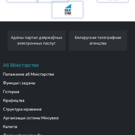
Адзіны партал дзяржаўных
Беларускае тэлеграфнае
электронных паслуг
агенцтва
Аб Міністэрстве
Палажэнне аб Міністэрстве
Функцыі і задачы
Гісторыя
Кіраўніцтва
Структура кіравання
Арганізацыі сістэмы Мінсувязі
Калегія