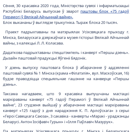
Сёння, 30 красавіка 2020 года, Міністэрства сувязі і інфарматызацыі
Рэспублікі Беларусь выпускае ў зварот
паштовы блок «75 гадоў
Перамогі ў Вялікай Айчыннай вайне».
Блок выкананы ў выглядзе трыкутніка. Тыраж блока 20 тысяч.
Праект падрыхтаваны па матэрыялах Усіхсвяцкага прыходу г.
Мінска, Беларускага дзяржаўнага музея гісторыі Вялікай Айчыннай
вайны, з калекцыі Л. Л. Коласава.
Дадаткова падрыхтаваны спецштэмпель і канверт «Першы дзень».
Дызайн паштовай прадукцыі Яўгеніі Бядонік.
У дзень выпуску паштовага блока ў абарачэнне ў аддзяленні
паштовай сувязі № 1 Мінска (крама «Філатэлія», вул. Маскоўская, 16)
будзе праводзіцца спецыяльнае гашэнне на канверце «Першы
дзень».
Таксама нагадваем, што 9 красавіка выпушчаны мастацкі
маркіраваны канверт «75 гадоў Перамогі ў Вялікай Айчыннай
вайне", 23 студзеня выйшаў у абарачэнне мастацкі маркіраваны
канверт «125 гадоў з дня нараджэння К. П. Арлоўскага» з серыі
«Героі Савецкага Саюза», 3 сакавіка - канверты «Маракі - ураджэнцы
Беларусі. Антон Іосіфавіч Гурын» і «Ілля Паўлавіч Мазурук».
Па матэрыялах Усіхсвяцкага прыходу г. Мінска і Беларускага