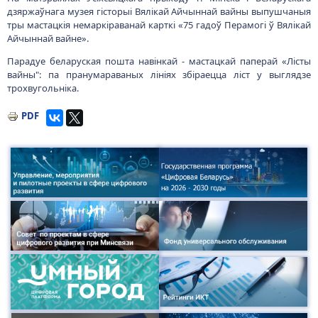
дзяржаўнага музея гісторыі Вялікай Айчыннай вайны выпушчаныя
тры мастацкія немаркіраванай карткі «75 гадоў Перамогі ў Вялікай
Айчыннай вайне».
Парадуе беларуская пошта навінкай - мастацкай паперай «Лісты
вайны": па пранумараваных лініях збіраецца ліст у выглядзе
трохвугольніка.
PDF