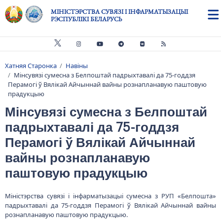
Skip to main content
МІНІСТЭРСТВА СУВЯЗІ І ІНФАРМАТЫЗАЦЫІ
РЭСПУБЛІКІ БЕЛАРУСЬ
Хатняя Старонка
Навіны
Breadcrumb
Мінсувязі сумесна з Белпоштай падрыхтавалі да 75-годдзя
Перамогі ў Вялікай Айчыннай вайны рознапланавую паштовую
прадукцыю
Мінсувязі сумесна з Белпоштай
падрыхтавалі да 75-годдзя
Перамогі ў Вялікай Айчыннай
вайны рознапланавую
паштовую прадукцыю
Міністэрства сувязі і інфарматызацыі сумесна з РУП «Белпошта»
падрыхтавалі да 75-годдзя Перамогі ў Вялікай Айчыннай вайны
рознапланавую паштовую прадукцыю.