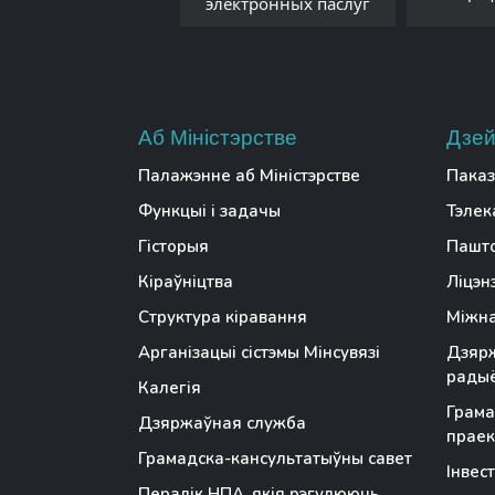
электронных паслуг
Аб Міністэрстве
Дзей
Палажэнне аб Міністэрстве
Паказ
Функцыі і задачы
Тэлек
Гісторыя
Пашто
Кіраўніцтва
Ліцэн
Структура кіравання
Міжна
Арганізацыі сістэмы Мінсувязі
Дзярж
радыё
Калегія
Грама
Дзяржаўная служба
праек
Грамадска-кансультатыўны савет
Інвес
Пералік НПА, якія рэгулююць