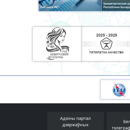
Адзіны партал
Прававы форум
Бе
дзяржаўных
Беларусі
тэлегра