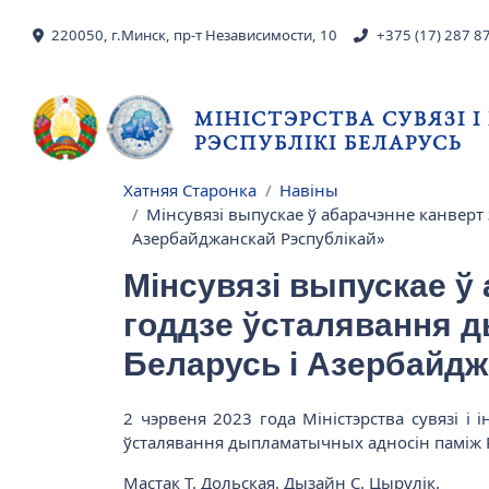
Skip to main content
220050, г.Минск, пр-т Независимости, 10
+375 (17) 287 8
МІНІСТЭРСТВА СУВЯЗІ 
РЭСПУБЛІКІ БЕЛАРУСЬ
Хатняя Старонка
Навіны
Breadcrumb
Мінсувязі выпускае ў абарачэнне канверт
Азербайджанскай Рэспублікай»
Мінсувязі выпускае ў
годдзе ўсталявання 
Беларусь і Азербайдж
2 чэрвеня 2023 года Міністэрства сувязі і
ўсталявання дыпламатычных адносін паміж Р
Мастак Т. Дольская. Дызайн С. Цырулік.