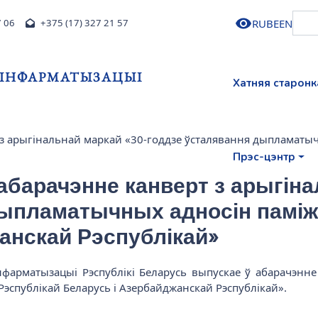
RU
BE
EN
7 06
+375 (17) 327 21 57
І ІНФАРМАТЫЗАЦЫІ
Хатняя старонк
 з арыгінальнай маркай «30-годдзе ўсталявання дыпламатыч
Прэс-цэнтр
 абарачэнне канверт з арыгіна
дыпламатычных адносін паміж
анскай Рэспублікай»
 інфарматызацыі Рэспублікі Беларусь выпускае ў абарачэнн
эспублікай Беларусь і Азербайджанскай Рэспублікай».