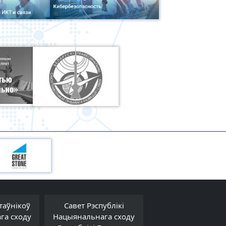
таўнікоў
Савет Рэспублікі
Савет Міністра
га сходу
Нацыянальнага сходу
Рэспублікі Белар