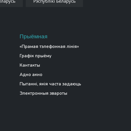
еларусь
Рэспублікі Беларусь
Прыёмная
«Прамая тэлефонная лінія»
Графік прыёму
Кантакты
Адно акно
Пытанні, якія часта задаюць
Электронныя звароты