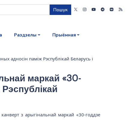
Пошук
а
Раздзелы
Прыёмная
ных адносін паміж Рэспублікай Беларусь і
льнай маркай «30-
 Рэспублікай
е канверт з арыгінальнай маркай «30-годдзе