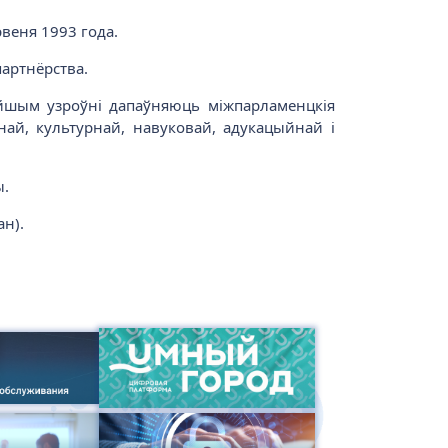
веня 1993 года.
артнёрства.
эйшым узроўні дапаўняюць міжпарламенцкія
най, культурнай, навуковай, адукацыйнай і
ы.
ан).