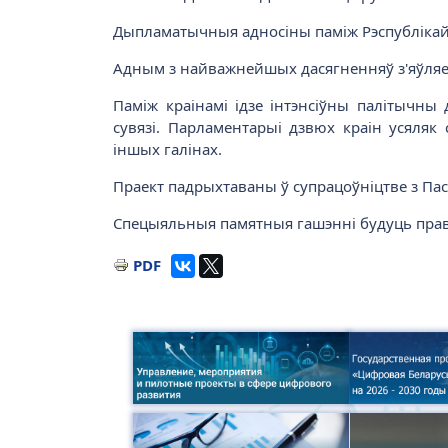
Дыпламатычныя адносіны паміж Рэспублікай 
Адным з найважнейшых дасягненняў з'яўляец
Паміж краінамі ідзе інтэнсіўны палітычн
сувязі. Парламентарыі дзвюх краін усяляк
іншых галінах.
Праект падрыхтаваны ў супрацоўніцтве з Пас
Спецыяльныя памятныя гашэнні будуць право
PDF