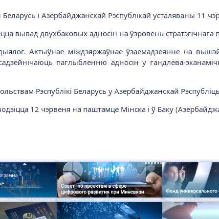
Беларусь і Азербайджанскай Рэспублікай усталяваны 11 чэр
ца вывад двухбаковых адносін на ўзровень стратэгічнага п
ы дыялог. Актыўнае міждзяржаўнае ўзаемадзеянне на выш
 садзейнічаюць паглыбленню адносін у гандлёва-эканаміч
ольствам Рэспублікі Беларусь у Азербайджанскай Рэспубліц
дзіцца 12 чэрвеня на паштамце Мінска і ў Баку (Азербайдж