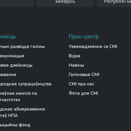
Беларусь
Рэспублікі Б
насць
Прэс-цэнтр
чыкі развіцця галіны
Узаемадзеянне са СМІ
амунікацыя
Відэа
вая дзейнасць
Навіны
заванне
Галіновыя СМІ
роднае супрацоўніцтва
СМІ пра нас
аўная камісія па
Фота для СМІ
частотах
дскае абмеркаванне
таў НПА
тыцыйны фонд