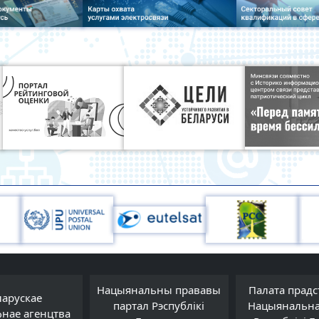
Нацыянальны прававы
Палата прадс
ларускае
партал Рэспублікі
Нацыянальна
фнае агенцтва