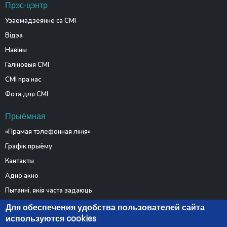
Прэс-цэнтр
Узаемадзеянне са СМІ
Відэа
Навіны
Галіновыя СМІ
СМІ пра нас
Фота для СМІ
Прыёмная
«Прамая тэлефонная лінія»
Графік прыёму
Кантакты
Адно акно
Пытанні, якія часта задаюць
Электронныя звароты
Для обеспечения удобства пользователей сайта
используются cookies