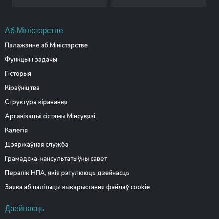
Аб Міністэрстве
Палажэнне аб Міністэрстве
Функцыі і задачы
Гісторыя
Кіраўніцтва
Структура кіравання
Арганізацыі сістэмы Мінсувязі
Калегія
Дзяржаўная служба
Грамадска-кансультатыўны савет
Пералік НПА, якія рэгулююць дзейнасць
Заява аб палітыцы выкарыстання файлаў cookie
Дзейнасць