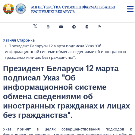
Skip to main content
МІНІСТЭРСТВА СУВЯЗІ І ІНФАРМАТЫЗАЦЫІ
РЭСПУБЛІКІ БЕЛАРУСЬ
Хатняя Старонка
Breadcrumb
Президент Беларуси 12 марта подписал Указ "Об
информационной системе обмена сведениями об иностранных
гражданах и лицах без гражданства".
Президент Беларуси 12 марта
подписал Указ "Об
информационной системе
обмена сведениями об
иностранных гражданах и лицах
без гражданства".
Указ принят в целях совершенствования подходов к
формированию единого миграционного пространства на общих