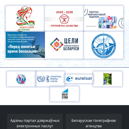
Адзіны партал дзяржаўных
Беларускае тэлеграфнае
электронных паслуг
агенцтва