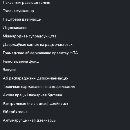
Паказчыкі развіцця галіны
Тэлекамунікацыя
Паштовая дзейнасць
Ліцэнзаванне
Міжнароднае супрацоўніцтва
Дзяржаўная камісія па радыёчастотах
Грамадскае абмеркаванне праектаў НПА
Інвестыцыйны фонд
Закупкі
Аб распараджэнні дзяржмаёмасцю
Тэхнічнае нармаванне і стандартызацыя
Ахова працы і пажарная бяспека
Кантрольная (наглядная) дзейнасць
Кібербяспека
Антыкарупцыйная дзейнасць