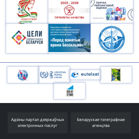
Адзіны партал дзяржаўных
Беларускае тэлеграфнае
электронных паслуг
агенцтва