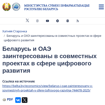
Skip to main content
МІНІСТЭРСТВА СУВЯЗІ І ІНФАРМАТЫЗАЦЫІ
РЭСПУБЛІКІ БЕЛАРУСЬ
Хатняя Старонка
Breadcrumb
Беларусь и ОАЭ заинтересованы в совместных проектах в сфере
цифрового развития
Беларусь и ОАЭ
заинтересованы в совместных
проектах в сфере цифрового
развития
Ссылка на источник
https://belta.by/economics/view/belarus-i-oae-zainteresovany-v-
sovmestnyh-proektah-v-sfere-tsifrovogo-razvitija-744478-2025/
PDF