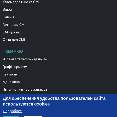
Узаемадзеянне са СМІ
Відэа
Навіны
Галіновыя СМІ
СМІ пра нас
Фота для СМІ
Прыёмная
«Прамая тэлефонная лінія»
Графік прыёму
Кантакты
Адно акно
Пытанні, якія часта задаюць
Электронныя звароты
Для обеспечения удобства пользователей сайта
используются cookies
Подробнее
© 2026 Министерство связи и информатизации Республики