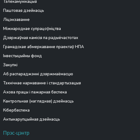
Тэлекамунікацыя
Паштовая дзейнасць
Ліцэнзаванне
Міжнароднае супрацоўніцтва
Дзяржаўная камісія па радыёчастотах
Грамадскае абмеркаванне праектаў НПА
Інвестыцыйны фонд
Закупкі
Аб распараджэнні дзяржмаёмасцю
Тэхнічнае нармаванне і стандартызацыя
Ахова працы і пажарная бяспека
Кантрольная (наглядная) дзейнасць
Кібербяспека
Антыкарупцыйная дзейнасць
Прэс-цэнтр