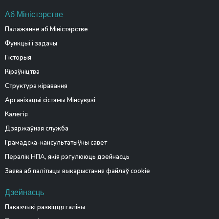
Аб Міністэрстве
Палажэнне аб Міністэрстве
Функцыі і задачы
Гісторыя
Кіраўніцтва
Структура кіравання
Арганізацыі сістэмы Мінсувязі
Калегія
Дзяржаўная служба
Грамадска-кансультатыўны савет
Пералік НПА, якія рэгулююць дзейнасць
Заява аб палітыцы выкарыстання файлаў cookie
Дзейнасць
Паказчыкі развіцця галіны