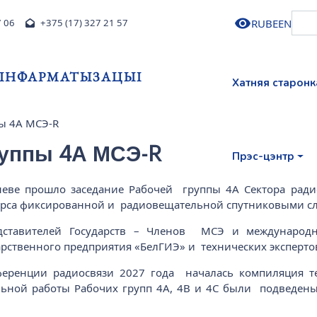
RU
BE
EN
7 06
+375 (17) 327 21 57
І ІНФАРМАТЫЗАЦЫІ
Хатняя старонк
ы 4А МСЭ-R
руппы 4А МСЭ-R
Прэс-цэнтр
еневе прошло заседание Рабочей группы 4А Сектора рад
урса фиксированной и радиовещательной спутниковыми с
едставителей Государств – Членов МСЭ и международн
арственного предприятия «БелГИЭ» и технических эксперто
еренции радиосвязи 2027 года началась компиляция те
ьной работы Рабочих групп 4А, 4В и 4С были подведены