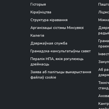
Гісторыя
Пашто
Кіраўніцтва
Ліцэн
Структура кіравання
Міжна
Арганізацыі сістэмы Мінсувязі
Дзярж
радыё
Калегія
Грама
Дзяржаўная служба
праек
Грамадска-кансультатыўны савет
Інвес
Пералік НПА, якія рэгулююць
Закуп
дзейнасць
Аб ра
Заява аб палітыцы выкарыстання
дзяр
файлаў cookie
Тэхні
станд
Ахова
Кантр