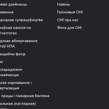
вая дзейнасць
Навіны
заванне
Галіновыя СМІ
роднае супрацоўніцтва
СМІ пра нас
аўная камісія па
Фота для СМІ
частотах
дскае абмеркаванне
таў НПА
тыцыйны фонд
кі
спараджэнні
жмаёмасцю
чнае нармаванне і
артызацыя
 працы і пажарная бяспека
ольная (наглядная)