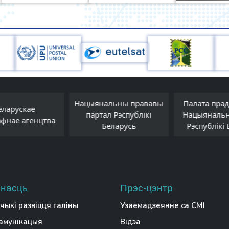
Нацыянальны прававы
Палата прадс
ларускае
партал Рэспублікі
Нацыянальна
фнае агенцтва
Беларусь
Рэспублікі Б
насць
Прэс-цэнтр
чыкі развіцця галіны
Узаемадзеянне са СМІ
амунікацыя
Відэа