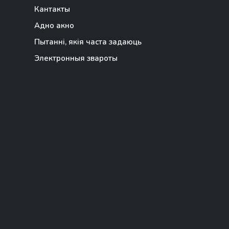
Кантакты
Адно акно
Пытанні, якія часта задаюць
Электронныя звароты