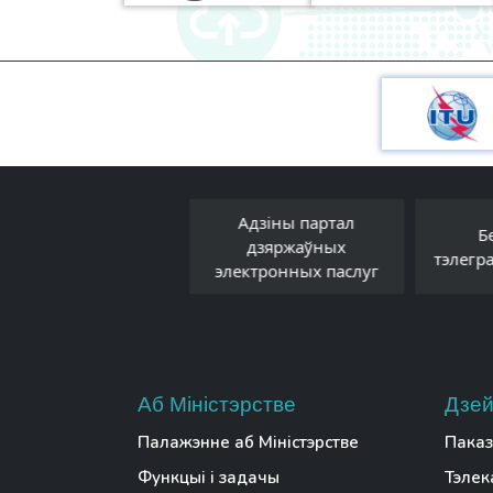
Адзіны партал
Прававы форум
Бе
дзяржаўных
Беларусі
тэлегра
электронных паслуг
Аб Міністэрстве
Дзей
Палажэнне аб Міністэрстве
Паказ
Функцыі і задачы
Тэлек