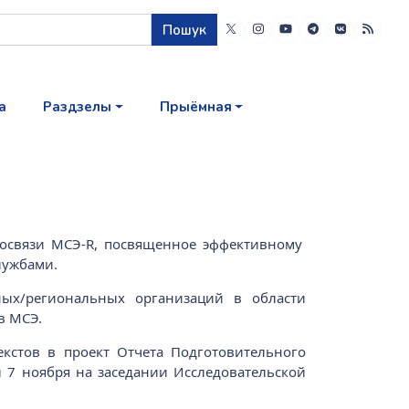
Пошук
а
Раздзелы
Прыёмная
иосвязи МСЭ-R, посвященное эффективному
лужбами.
ых/региональных организаций в области
в МСЭ.
кстов в проект Отчета Подготовительного
 7 ноября на заседании Исследовательской