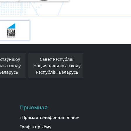
таўнікоў
Савет Рэспублікі
Савет Міністра
га сходу
Нацыянальнага сходу
Рэспублікі Белар
еларусь
Рэспублікі Беларусь
Прыёмная
«Прамая тэлефонная лінія»
Графік прыёму