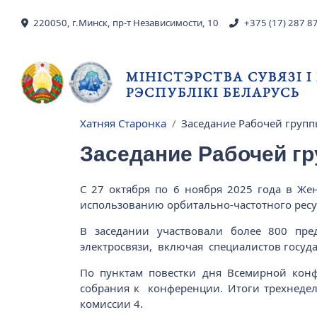
Skip to main content
220050, г.Минск, пр-т Независимости, 10
+375 (17) 287 8
МІНІСТЭРСТВА СУВЯЗІ 
РЭСПУБЛІКІ БЕЛАРУСЬ
Хатняя Старонка
Заседание Рабочей групп
Breadcrumb
Заседание Рабочей г
С 27 октября по 6 ноября 2025 года в Ж
использованию орбитально-частотного рес
В заседании участвовали более 800 пр
электросвязи, включая специалистов госуд
По пунктам повестки дня Всемирной конф
собрания к конференции. Итоги трехнедел
комиссии 4.