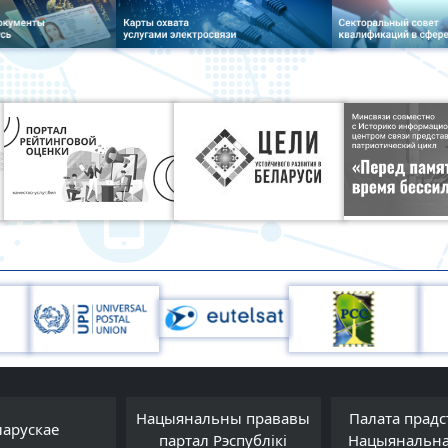
Нацыянальны прававы
Палата прадс
ларускае
партал Рэспублікі
Нацыянальна