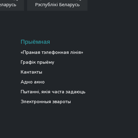
Рэспублікі Белар
еларусь
Рэспублікі Беларусь
Прыёмная
«Прамая тэлефонная лінія»
Графік прыёму
Кантакты
Адно акно
Пытанні, якія часта задаюць
Электронныя звароты