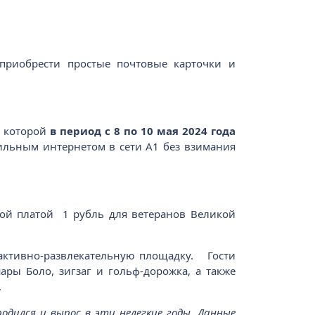
приобрести простые почтовые карточки и
х которой
в период с 8 по 10 мая 2024 года
бильным интернетом в сети А1 без взимания
ой платой 1 рубль для ветеранов Великой
ерактивно-развлекательную площадку. Гости
ары Боло, зигзаг и гольф-дорожка, а также
.
дился и вырос в эти нелегкие годы. Данные