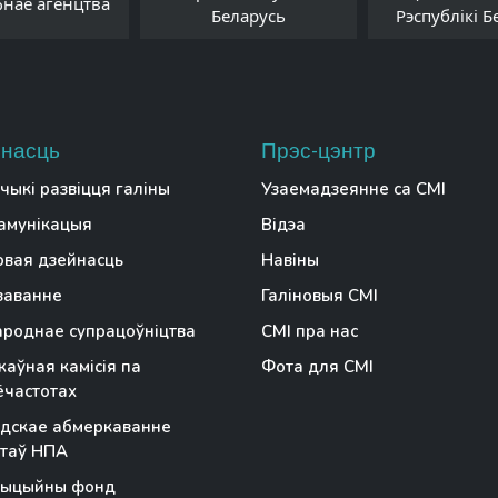
фнае агенцтва
Беларусь
Рэспублікі Б
насць
Прэс-цэнтр
чыкі развіцця галіны
Узаемадзеянне са СМІ
амунікацыя
Відэа
вая дзейнасць
Навіны
заванне
Галіновыя СМІ
роднае супрацоўніцтва
СМІ пра нас
аўная камісія па
Фота для СМІ
частотах
дскае абмеркаванне
таў НПА
тыцыйны фонд