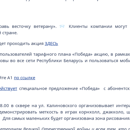
равь весточку ветерану». 📨 Клиенты компании могут 
й стране.
удет проходить акция
ЗДЕСЬ
-пользователей тарифного плана «Победа» акцию, в рамка
овы во все сети Республики Беларусь и пользоваться мо
йте А1
по ссылке
ействует
специальное предложение «Победа» с абонентск
18.00 в сквере на ул. Калиновского организовывает инт
емонстрировать меткость в играх корнхолл, джакколо, ш
. Для самых маленьких будет организована зона рисования
етеранам Великой Отечественной войны и всем тем, кто ро