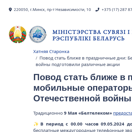
Skip to main content
220050, г.Минск, пр-т Независимости, 10
+375 (17) 287 8
МІНІСТЭРСТВА СУВЯЗІ 
РЭСПУБЛІКІ БЕЛАРУСЬ
Хатняя Старонка
Breadcrumb
Повод стать ближе в праздничные дни: Б
войны подготовили различные акции
Повод стать ближе в 
мобильные операторы
Отечественной войны
Традиционно
9 Мая «Белтелеком»
предост
✨
В период c 00.00 часов 09.05.2024 д
бесплатные междугородные телефонные звон