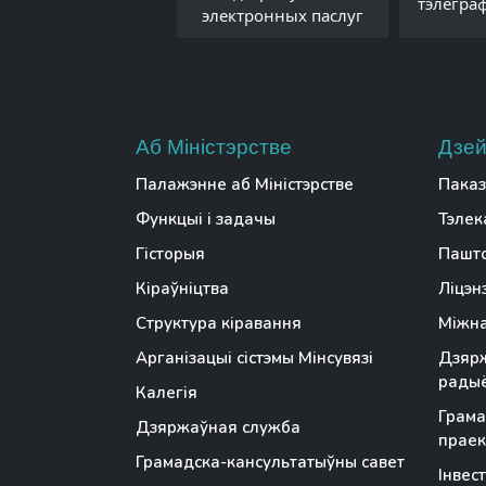
Беларусі
тэлегра
электронных паслуг
Аб Міністэрстве
Дзей
Палажэнне аб Міністэрстве
Паказ
Функцыі і задачы
Тэлек
Гісторыя
Пашто
Кіраўніцтва
Ліцэн
Структура кіравання
Міжна
Арганізацыі сістэмы Мінсувязі
Дзярж
радыё
Калегія
Грама
Дзяржаўная служба
праек
Грамадска-кансультатыўны савет
Інвес