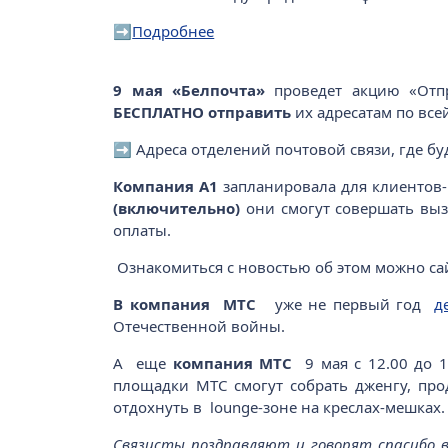
➡️
Подробнее
9 мая «Белпочта»
проведет акцию «Отп
БЕСПЛАТНО отправить
их адресатам по все
➡️ Адреса отделений почтовой связи, где б
Компания А1
запланировала для клиентов
(включительно)
они смогут совершать выз
оплаты.
Ознакомиться с новостью об этом можно са
В компания МТС
уже не первый год
д
Отечественной войны.
А еще
компания МТС
9 мая с 12.00 до 
площадки МТС смогут собрать дженгу, прод
отдохнуть в lounge-зоне на креслах-мешках
Связисты поздравляют и говорят спасибо в