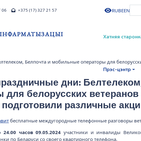
RU
BE
EN
7 06
+375 (17) 327 21 57
І ІНФАРМАТЫЗАЦЫІ
Хатняя старонк
елтелеком, Белпочта и мобильные операторы для белорусс
Прэс-цэнтр
праздничные дни: Белтелеком
 для белорусских ветеранов
 подготовили различные акци
авит
бесплатные междугородные телефонные разговоры ве
о 24.00 часов 09.05.2024
участники и инвалиды Велико
ки по Беларуси со своего квартирного телефона.