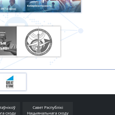
таўнікоў
Савет Рэспублікі
Савет Міністра
га сходу
Нацыянальнага сходу