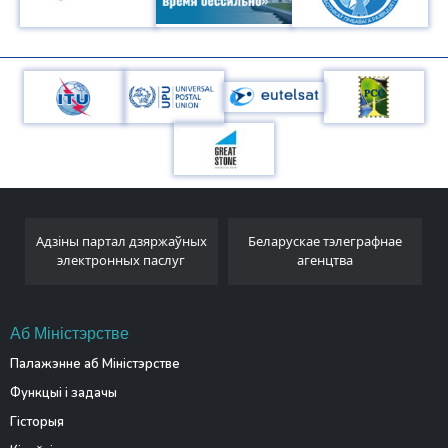
Адзіны партал дзяржаўных
Беларускае тэлеграфнае
электронных паслуг
агенцтва
Аб Міністэрстве
Палажэнне аб Міністэрстве
Функцыі і задачы
Гісторыя