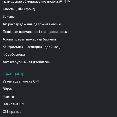
Грамадскае абмеркаванне праектаў НПА
Інвестыцыйны фонд
Закупкі
Аб распараджэнні дзяржмаёмасцю
Тэхнічнае нармаванне і стандартызацыя
Ахова працы і пажарная бяспека
Кантрольная (наглядная) дзейнасць
Кібербяспека
Антыкарупцыйная дзейнасць
Прэс-цэнтр
Узаемадзеянне са СМІ
Відэа
Навіны
Галіновыя СМІ
СМІ пра нас