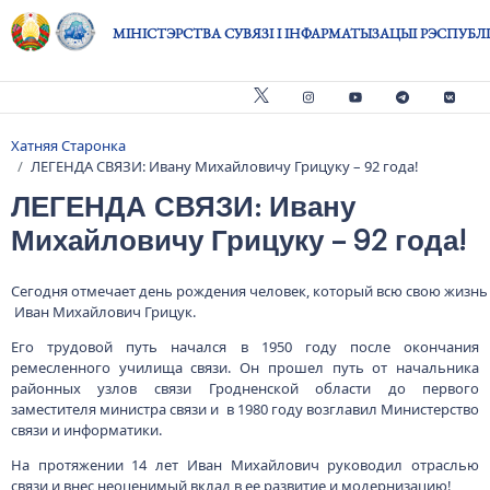
Skip to main content
МІНІСТЭРСТВА СУВЯЗІ І ІНФАРМАТЫЗАЦЫІ РЭСПУБЛІ
Хатняя Старонка
Breadcrumb
ЛЕГЕНДА СВЯЗИ: Ивану Михайловичу Грицуку – 92 года!
ЛЕГЕНДА СВЯЗИ: Ивану
Михайловичу Грицуку – 92 года!
Сегодня отмечает день рождения человек, который всю свою жизнь п
Иван Михайлович Грицук.
Его трудовой путь начался в 1950 году после окончания
ремесленного училища связи. Он прошел путь от начальника
районных узлов связи Гродненской области до первого
заместителя министра связи и в 1980 году возглавил Министерство
связи и информатики.
На протяжении 14 лет Иван Михайлович руководил отраслью
связи и внес неоценимый вклад в ее развитие и модернизацию!