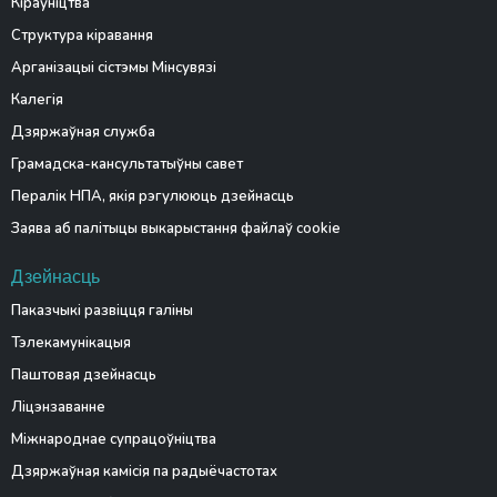
Кіраўніцтва
Структура кіравання
Арганізацыі сістэмы Мінсувязі
Калегія
Дзяржаўная служба
Грамадска-кансультатыўны савет
Пералік НПА, якія рэгулююць дзейнасць
Заява аб палітыцы выкарыстання файлаў cookie
Дзейнасць
Паказчыкі развіцця галіны
Тэлекамунікацыя
Паштовая дзейнасць
Ліцэнзаванне
Міжнароднае супрацоўніцтва
Дзяржаўная камісія па радыёчастотах