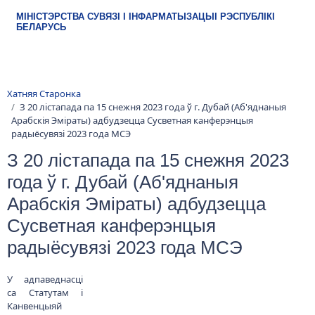
Сусветная канферэнцыя
МІНІСТЭРСТВА СУВЯЗІ І ІНФАРМАТЫЗАЦЫІ РЭСПУБЛІКІ
БЕЛАРУСЬ
радыёсувязі 2023 года МСЭ
У адпаведнасці
са Статутам і
Канвенцыяй
Міжнароднага
саюза
электрасувязі
(МСЭ) у перыяд з
20 лістапада па
15 снежня 2023
года ў г. Дубай
(Аб'яднаныя
Арабскія Эміраты) адбудзецца Сусветная канферэнцыя радыёсувязі
2023 года МСЭ (ВКР-23), падчас якой будуць выпрацаваны рашэнні
па пытаннях міжнароднага рэгулявання выкарыстання
радыёчастотнага спектру і спадарожнікавых арбіт з улікам
неабходнасці далейшага гарманізаванага развіцця ў свеце
перспектыўных радыётэхналогій сотавай рухомай,
спадарожнікавай і марской сувязі пры ўмове забеспячэння.