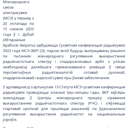
У адпаведнасці з артыкулам 13 Статута МСЭ сусветная канферэнцыя
радыёсувязі праводзіцца кожныя тры-чатыры гады. ВКР заўсёды
знаходзіцца ў Цэнтры міжнароднага працэсу кіравання
выкарыстаннем радыёчастотнага спектру (РЧС) і з'яўляецца
стартавай кропкай для прыняцця рашэнняў па ўдасканаленні
рэгулявання выкарыстання радыёчастот на нацыянальным
узроўні.
Парадак дня ВКР уключае пытанні палітыкі развіцця радыёсувязі на
наступныя гады, пытанні сумеснага выкарыстання РЧС як адзінага
рэсурсу ўсіх краін свету, пытанні ўдасканалення рэгулявання
радыёсувязі. Ад рашэнняў ВКР шмат у чым залежыць
эфектыўнасць міжнароднага супрацоўніцтва ў галіне радыёсувязі
дзяржаў – членаў МСЭ, у тым ліку і Рэспублікі Беларусь, як у рамках
Еўрапейскага рэгіёну, так і ўсяго свету ў цэлым, паспяховае развіццё
перспектыўных радыётэхналогій.
Парадак дня ВКР-23 налічвае больш за 30 пунктаў, звязаных са
змяненнем палажэнняў Рэгламенту радыёсувязі МСЭ. Пасля
разгляду ў ходзе ВКР - 23 ўсіх пытанняў парадку дня і выпрацоўкі
кансалідаваных рашэнняў па кожным з іх адбудзецца падпісанне
ўпаўнаважанымі прадстаўнікамі дзяржаў – членаў МСЭ заключных
актаў ВКР-23.