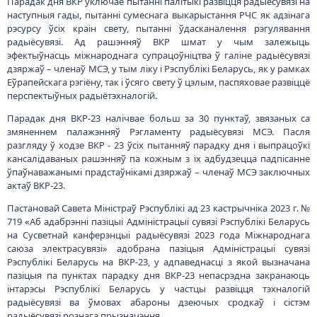
Пастановай Савета Міністраў Рэспублікі ад 23 кастрычніка 2023 г. №
719 «Аб адабрэнні пазіцыі Адміністрацыі сувязі Рэспублікі Беларусь
на Сусветнай канферэнцыі радыёсувязі 2023 года Міжнароднага
саюза электрасувязі» адобрана пазіцыя Адміністрацыі сувязі
Рэспублікі Беларусь на ВКР-23, у адпаведнасці з якой вызначана
пазіцыя па пунктах парадку дня ВКР-23 непасрэдна закранаюць
інтарэсы Рэспублікі Беларусь у частцы развіцця тэхналогій
радыёсувязі ва ўмовах абароны дзеючых сродкаў і сістэм
радыёсувязі рознага прызначэння.
У адпаведнасці з прынятай пастановай Савета Міністраў Рэспублікі
Беларусь прадстаўнікі Адміністрацыі сувязі Рэспублікі Беларусь,
што накіроўваюцца для ўдзелу ў ВКР-23, будуць забяспечваць у
ходзе канферэнцыі абарону інтарэсаў Рэспублікі Беларусь пры
выпрацоўцы кансалідаваных рашэнняў па пунктах парадку дня
канферэнцыі ў мэтах правядзення асноўных палажэнняў пазіцыі
220050, г.Минск, пр-т Независимости, 10
+375 (17) 287 87 06
Адміністрацыі сувязі Рэспублікі Беларусь у заключныя акты ВКР-23.
+375 (17) 327 21 57
Сайт МСЭ:
https://www.itu.int/wrc-23/ru/
Пошук
RU
BE
EN
PDF