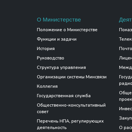
О Министерстве
Деят
Положение о Министерстве
Показ
Функции и задачи
Теле
История
Почто
Руководство
Лице
Структура управления
Между
Организации системы Минсвязи
Госуд
радио
Коллегия
Обще
Государственная служба
проек
Общественно-консультативный
Инве
совет
Закуп
Перечень НПА, регулирующих
деятельность
О рас