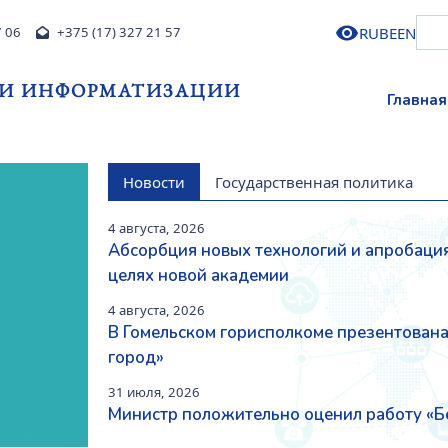
RU
BE
EN
7 06
+375 (17) 327 21 57
 И ИНФОРМАТИЗАЦИИ
Главная
Новости
Государственная политика
4 августа, 2026
Абсорбция новых технологий и апробация
Next
целях новой академии
4 августа, 2026
В Гомельском горисполкоме презентован
город»
31 июля, 2026
Министр положительно оценил работу «Б