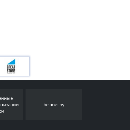
Интернет-порта
.by
Детский правовой сайт
Export.by