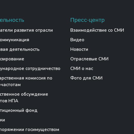
ельность
Пресс-центр
атели развития отрасли
Взаимодействие со СМИ
коммуникация
Видео
вая деятельность
Новости
нзирование
Отраслевые СМИ
народное сотрудничество
СМИ о нас
арственная комиссия по
Фото для СМИ
частотам
ственное обсуждение
тов НПА
стиционный фонд
ки
поряжении госимуществом