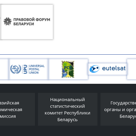
ональный
Государственные
истический
органы и организации
belarus
т Республики
Беларуси
еларусь