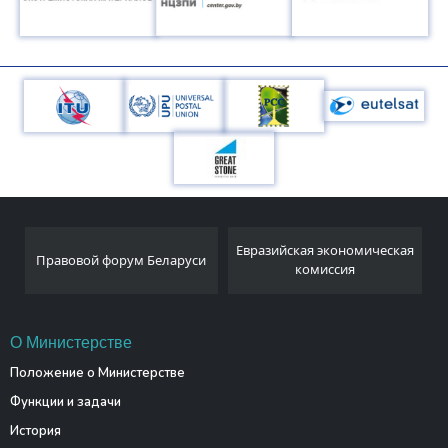
Национальный
Евразийская экономическая
аруси
статистический комитет
комиссия
Республики Беларусь
О Министерстве
Положение о Министерстве
Функции и задачи
История