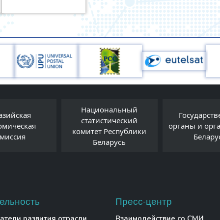
Национальный
азийская
Государст
статистический
омическая
органы и орг
комитет Республики
миссия
Белару
Беларусь
ельность
Пресс-центр
атели развития отрасли
Взаимодействие со СМИ