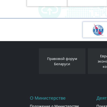
нтернет-портал
Евр
Правовой форум
Президента
экон
Беларуси
спублики Беларусь
ко
О Министерстве
Деят
Положение о Министерстве
Показ