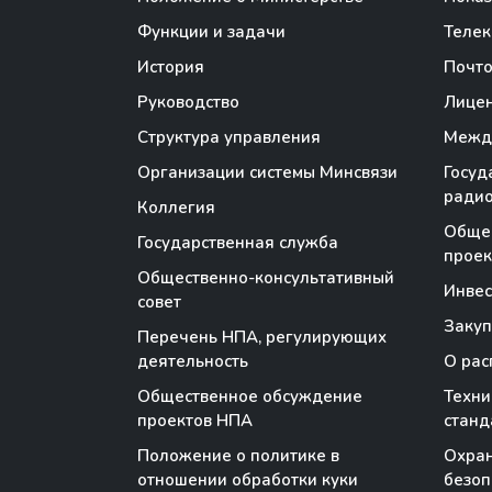
Функции и задачи
Теле
История
Почто
Руководство
Лице
Структура управления
Между
Организации системы Минсвязи
Госуд
радио
Коллегия
Обще
Государственная служба
проек
Общественно-консультативный
Инве
совет
Закуп
Перечень НПА, регулирующих
деятельность
О рас
Общественное обсуждение
Техни
проектов НПА
станд
Положение о политике в
Охран
отношении обработки куки
безоп