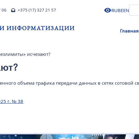
RU
BE
EN
7 06
+375 (17) 327 21 57
 И ИНФОРМАТИЗАЦИИ
Главная
Безлимиты» исчезают?
ают?
нного объема трафика передачи данных в сетях сотовой св
25 г. № 38