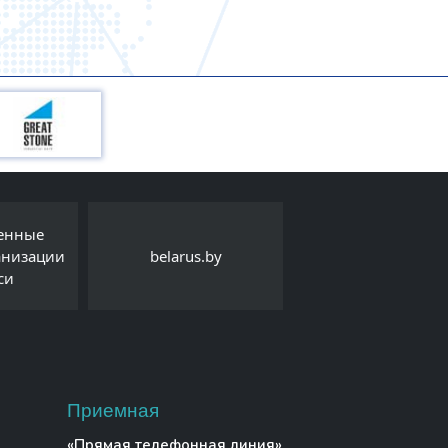
венные
анизации
belarus.by
Детский правовой 
си
Приемная
«Прямая телефонная линия»