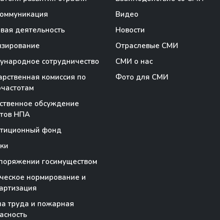
коммуникация
Видео
вая деятельность
Новости
нзирование
Отраслевые СМИ
народное сотрудничество
СМИ о нас
арственная комиссия по
Фото для СМИ
частотам
ственное обсуждение
тов НПА
стиционный фонд
ки
поряжении госимуществом
ческое нормирование и
артизация
а труда и пожарная
асность