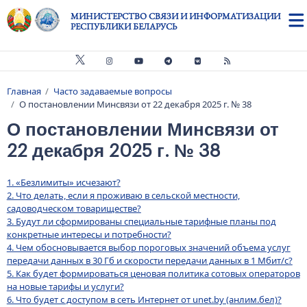
Перейти к основному содержанию
МИНИСТЕРСТВО СВЯЗИ И ИНФОРМАТИЗАЦИИ
РЕСПУБЛИКИ БЕЛАРУСЬ
Главная
Часто задаваемые вопросы
Строка навигации
О постановлении Минсвязи от 22 декабря 2025 г. № 38
О постановлении Минсвязи от
22 декабря 2025 г. № 38
1. «Безлимиты» исчезают?
2. Что делать, если я проживаю в сельской местности,
садоводческом товариществе?
3. Будут ли сформированы специальные тарифные планы под
конкретные интересы и потребности?
4. Чем обосновывается выбор пороговых значений объема услуг
передачи данных в 30 Гб и скорости передачи данных в 1 Мбит/с?
5. Как будет формироваться ценовая политика сотовых операторов
на новые тарифы и услуги?
6. Что будет с доступом в сеть Интернет от unet.by (анлим.бел)?