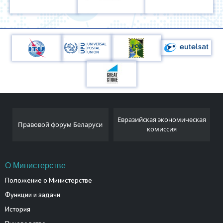
Национальн
Евразийская экономическая
орум Беларуси
статистический к
комиссия
Республики Бел
О Министерстве
Положение о Министерстве
Функции и задачи
История