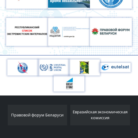
Национальный
Евразийская экономическая
уси
статистический комитет
комиссия
Республики Беларусь