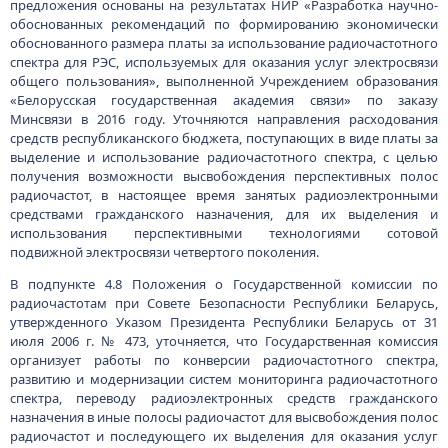
предложения основаны на результатах НИР «Разработка научно-
обоснованных рекомендаций по формированию экономически
обоснованного размера платы за использование радиочастотного
спектра для РЭС, используемых для оказания услуг электросвязи
общего пользования», выполненной Учреждением образования
«Белорусская государственная академия связи» по заказу
Минсвязи в 2016 году. Уточняются направления расходования
средств республиканского бюджета, поступающих в виде платы за
выделение и использование радиочастотного спектра, с целью
получения возможности высвобождения перспективных полос
радиочастот, в настоящее время занятых радиоэлектронными
средствами гражданского назначения, для их выделения и
использования перспективными технологиями сотовой
подвижной электросвязи четвертого поколения.
В подпункте 4.8 Положения о Государственной комиссии по
радиочастотам при Совете Безопасности Республики Беларусь,
утвержденного Указом Президента Республики Беларусь от 31
июля 2006 г. № 473, уточняется, что Государственная комиссия
организует работы по конверсии радиочастотного спектра,
развитию и модернизации систем мониторинга радиочастотного
спектра, переводу радиоэлектронных средств гражданского
назначения в иные полосы радиочастот для высвобождения полос
радиочастот и последующего их выделения для оказания услуг