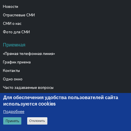
Новости
Отраслевые СМИ
СМИ о нас
Фото для СМИ
Приемная
«Прямая телефонная линия»
График приема
Контакты
Одно окно
Часто задаваемые вопросы
Электронные обращения
Для обеспечения удобства пользователей сайта
используются cookies
Подробнее
© 2026 Министерство связи и информатизации Республики
Принять
Отклонить
Беларусь