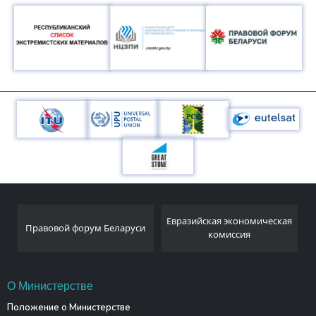
Национальный
Евразийская экономическая
и
статистический комитет
комиссия
Республики Беларусь
О Министерстве
Положение о Министерстве