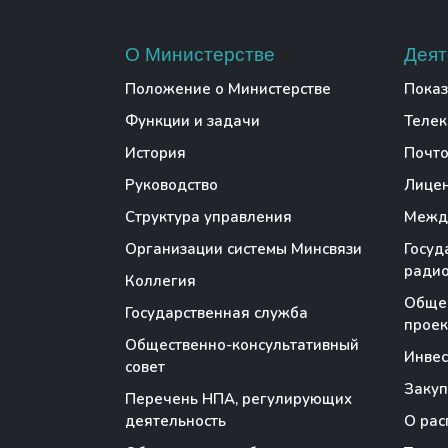
О Министерстве
Деят
Положение о Министерстве
Показ
Функции и задачи
Теле
История
Почто
Руководство
Лице
Структура управления
Между
Организации системы Минсвязи
Госуд
радио
Коллегия
Обще
Государственная служба
проек
Общественно-консультативный
Инве
совет
Закуп
Перечень НПА, регулирующих
деятельность
О рас