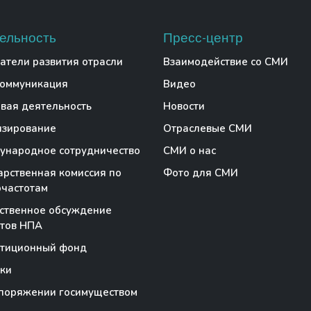
ельность
Пресс-центр
атели развития отрасли
Взаимодействие со СМИ
коммуникация
Видео
вая деятельность
Новости
нзирование
Отраслевые СМИ
народное сотрудничество
СМИ о нас
арственная комиссия по
Фото для СМИ
частотам
ственное обсуждение
тов НПА
стиционный фонд
ки
поряжении госимуществом