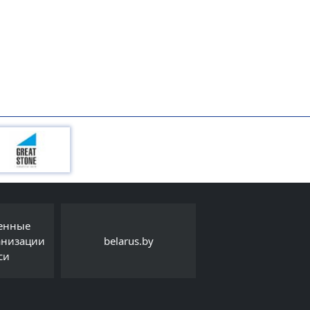
Интернет-порта
.by
Детский правовой сайт
Export.by