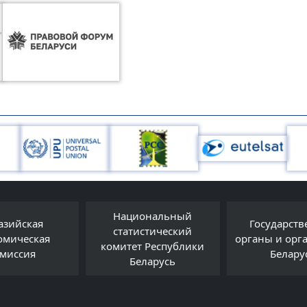
ональный
Государственные
истический
органы и организации
belarus
т Республики
Беларуси
еларусь