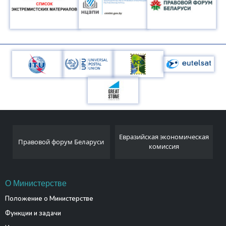
Национальный
Евразийская экономическая
руси
статистический комитет
комиссия
Республики Беларусь
О Министерстве
Положение о Министерстве
Функции и задачи