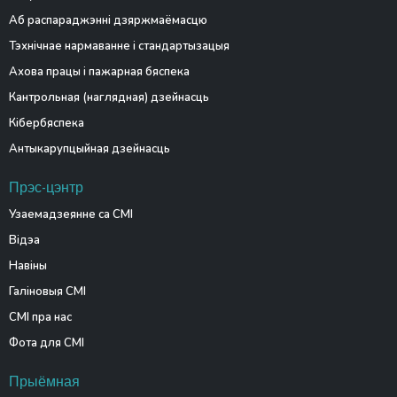
Аб распараджэнні дзяржмаёмасцю
Тэхнічнае нармаванне і стандартызацыя
Ахова працы і пажарная бяспека
Кантрольная (наглядная) дзейнасць
Кібербяспека
Антыкарупцыйная дзейнасць
Прэс-цэнтр
Узаемадзеянне са СМІ
Відэа
Навіны
Галіновыя СМІ
СМІ пра нас
Фота для СМІ
Прыёмная