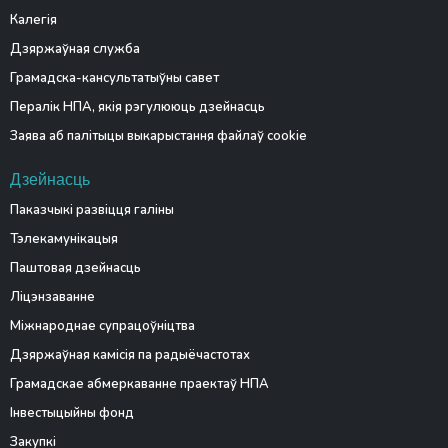
Калегія
Дзяржаўная служба
Грамадска-кансультатыўны савет
Пералік НПА, якія рэгулююць дзейнасць
Заява аб палітыцы выкарыстання файлаў cookie
Дзейнасць
Паказчыкі развіцця галіны
Тэлекамунікацыя
Паштовая дзейнасць
Ліцэнзаванне
Міжнароднае супрацоўніцтва
Дзяржаўная камісія па радыёчастотах
Грамадскае абмеркаванне праектаў НПА
Інвестыцыйны фонд
Закупкі