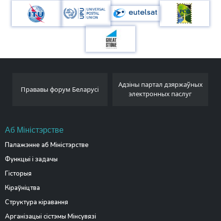
Адзіны партал дзяржаўных
Беларускае тэлеграфна
еларусі
электронных паслуг
агенцтва
Аб Міністэрстве
Палажэнне аб Міністэрстве
Функцыі і задачы
Гісторыя
Кіраўніцтва
Структура кіравання
Арганізацыі сістэмы Мінсувязі