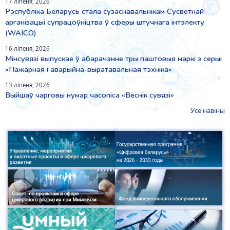
17 ліпеня, 2026
Рэспубліка Беларусь стала сузаснавальнікам Сусветнай
арганізацыі супрацоўніцтва ў сферы штучнага інтэлекту
(WAICO)
16 ліпеня, 2026
Мінсувязі выпускае ў абарачэнне тры паштовыя маркі з серыі
«Пажарная і аварыйна-выратавальная тэхніка»
13 ліпеня, 2026
Выйшаў чарговы нумар часопіса «Веснiк сувязi»
Усе навіны