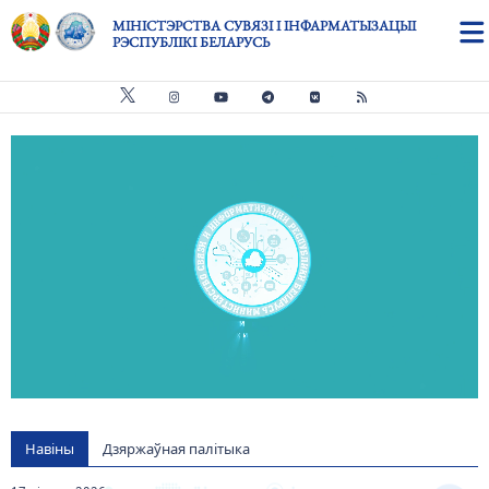
Skip to main content
МІНІСТЭРСТВА СУВЯЗІ І ІНФАРМАТЫЗАЦЫІ
РЭСПУБЛІКІ БЕЛАРУСЬ
Видео файл
us
Навіны
Дзяржаўная палітыка