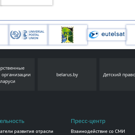
арственные
и организации
belarus.by
Детский прав
еларуси
ельность
Пресс-центр
атели развития отрасли
Взаимодействие со СМИ