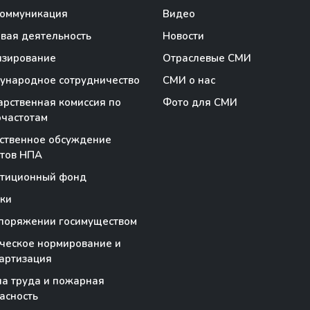
коммуникация
Видео
вая деятельность
Новости
нзирование
Отраслевые СМИ
народное сотрудничество
СМИ о нас
арственная комиссия по
Фото для СМИ
частотам
ственное обсуждение
тов НПА
стиционный фонд
ки
поряжении госимуществом
ческое нормирование и
артизация
а труда и пожарная
асность