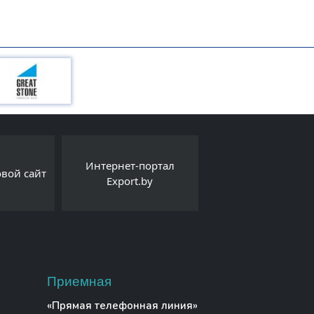
Белорусский
Интернет-портал
овой сайт
республиканский 
Export.by
молодежи
Приемная
«Прямая телефонная линия»