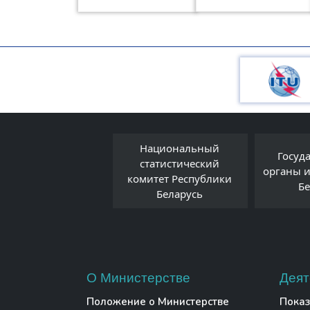
Национальный
Евразийская
Госуд
статистический
экономическая
органы 
комитет Республики
комиссия
Б
Беларусь
О Министерстве
Деят
Положение о Министерстве
Показ