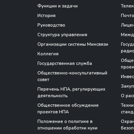
Функции и задачи
Теле
История
Почто
Руководство
Лице
Структура управления
Между
Организации системы Минсвязи
Госуд
радио
Коллегия
Обще
Государственная служба
проек
Общественно-консультативный
Инве
совет
Закуп
Перечень НПА, регулирующих
деятельность
О рас
Общественное обсуждение
Техни
проектов НПА
станд
Положение о политике в
Охран
отношении обработки куки
безоп