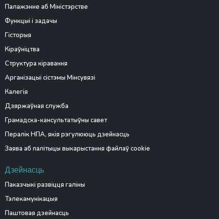
Палажэнне аб Міністэрстве
Функцыі і задачы
Гісторыя
Кіраўніцтва
Структура кіравання
Арганізацыі сістэмы Мінсувязі
Калегія
Дзяржаўная служба
Грамадска-кансультатыўны савет
Пералік НПА, якія рэгулююць дзейнасць
Заява аб палітыцы выкарыстання файлаў cookie
Дзейнасць
Паказчыкі развіцця галіны
Тэлекамунікацыя
Паштовая дзейнасць