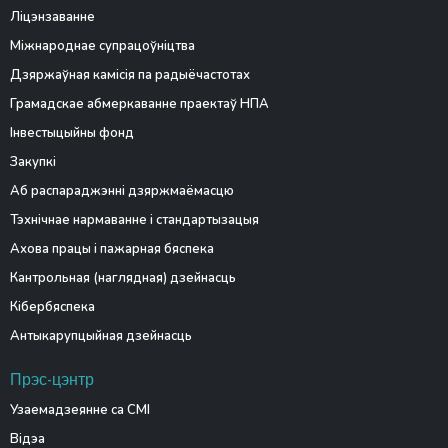
Ліцэнзаванне
Міжнароднае супрацоўніцтва
Дзяржаўная камісія па радыёчастотах
Грамадскае абмеркаванне праектаў НПА
Інвестыцыйны фонд
Закупкі
Аб распараджэнні дзяржмаёмасцю
Тэхнічнае нармаванне і стандартызацыя
Ахова працы і пажарная бяспека
Кантрольная (наглядная) дзейнасць
Кібербяспека
Антыкарупцыйная дзейнасць
Прэс-цэнтр
Узаемадзеянне са СМІ
Відэа