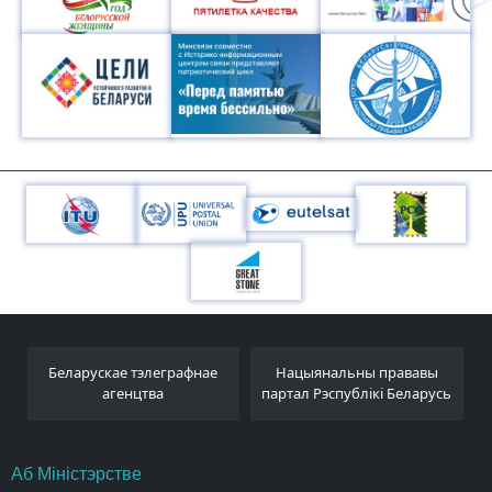
х
Беларускае тэлеграфнае
Нацыянальны прававы
агенцтва
партал Рэспублікі Беларусь
Аб Міністэрстве