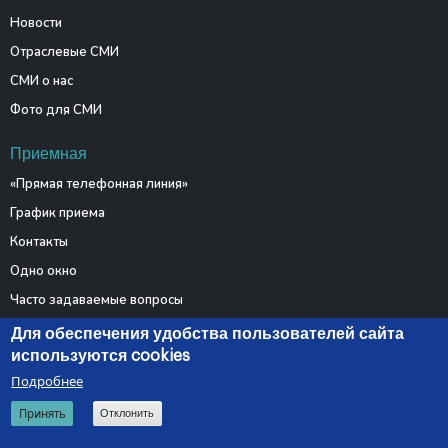
Новости
Отраслевые СМИ
СМИ о нас
Фото для СМИ
Приемная
«Прямая телефонная линия»
График приема
Контакты
Одно окно
Часто задаваемые вопросы
Электронные обращения
Для обеспечения удобства пользователей сайта
используются cookies
Подробнее
© 2026 Министерство связи и информатизации Республики
Принять
Отклонить
Беларусь